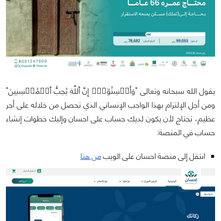
يقول الله سبحانه وتعالى ‌"وَأَحۡسِنُوٓاْۚ إِنَّ ٱللَّهَ يُحِبُّ ٱلۡمُحۡسِنِينَ"
ومن أجل الإلتزام بهذا الواجب الإنساني الذي تحصل من خلاله على أجر
عظيم، تحتاج لأن يكون لديك حساب على احسان وإليك خطوات إنشاء
حساب في المنصة:
انتقل إلى منصة احسان على الويب
من هنا