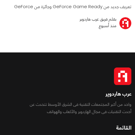
تعريف جديد من GeForce Game Ready وجائزة من GeForce
بقلم فريق عرب هاردوير
منذ أسبوع
عرب هاردوير
واحد من أكبر المجتمعات التقنية فى الشرق الأوسط تتحدث عن
أحدث التقنيات فى مجال الهاردوير والألعاب والهواتف
القائمة