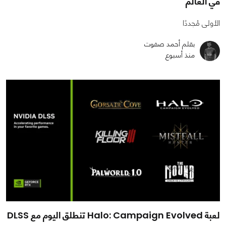
في العالم"
الأولى مُجددًا
بقلم أحمد صفوت
منذ أسبوع
لعبة Halo: Campaign Evolved تنطلق اليوم مع DLSS