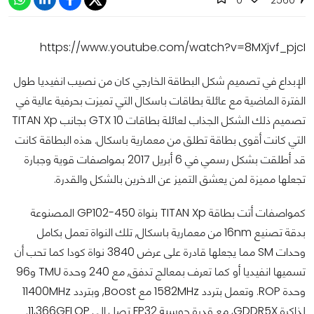
https://www.youtube.com/watch?v=8MXjvf_pjcI
الإبداع في تصميم شكل البطاقة الخارجي كان من نصيب انفيديا طول
الفترة الماضية مع عائلة بطاقات باسكال التي تميزت بحرفية عالية في
تصميم ذلك الشكل الجذاب لعائلة بطاقات GTX 10 بجانب TITAN Xp
التي كانت أقوى بطاقة تطلق من معمارية باسكال. هذه البطاقة كانت
قد أطلقت بشكل رسمي في 6 أبريل 2017 بمواصفات قوية وجبارة
تجعلها مميزة لمن يعشق التميز عن الاخرين بالشكل والقدرة.
كمواصفات أتت بطاقة TITAN Xp بنواة GP102-450 المصنوعة
بدقة تصنيع 16nm من معمارية باسكال, تلك النواة تعمل بكامل
وحدات SM مما يجعلها قادرة على عرض 3840 نواة كودا كما تحب أن
تسميها انفيديا أو كما تعرف بمعالج تدفق, مع 240 وحدة TMU و96
وحدة ROP. وتعمل بتردد 1582MHz مع Boost, وبتردد 11400MHz
لذاكرة GDDR5X, مع قدرة حوسبة FP32 تصل إلى 11,366GFLOP.