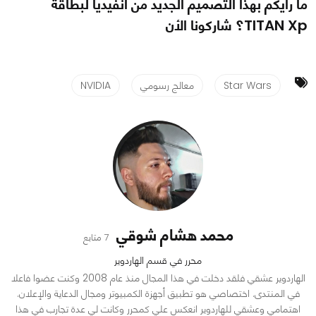
ما رأيكم بهذا التصميم الجديد من انفيديا لبطاقة
TITAN Xp؟ شاركونا الأن
Star Wars
معالج رسومي
NVIDIA
محمد هشام شوقي
7 متابع
محرر في قسم الهاردوير
الهاردوير عشقي فلقد دخلت في هذا المجال منذ عام 2008 وكنت عضوا فاعلا
في المنتدى. اختصاصي هو تطبيق أجهزة الكمبيوتر ومجال الدعاية والإعلان.
اهتمامي وعشقي للهاردوير انعكس علي كمحرر وكانت لي عدة تجارب في هذا