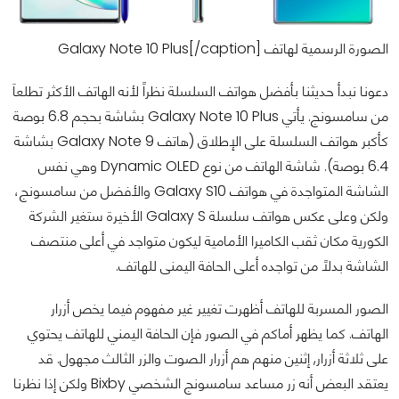
الصورة الرسمية لهاتف Galaxy Note 10 Plus[/caption]
دعونا نبدأ حديثنا بأفضل هواتف السلسلة نظراً لأنه الهاتف الأكثر تطلعاَ
من سامسونج. يأتي Galaxy Note 10 Plus بشاشة بحجم 6.8 بوصة
كأكبر هواتف السلسلة على الإطلاق (هاتف Galaxy Note 9 بشاشة
6.4 بوصة). شاشة الهاتف من نوع Dynamic OLED وهي نفس
الشاشة المتواجدة في هواتف Galaxy S10 والأفضل من سامسونج،
ولكن وعلى عكس هواتف سلسلة Galaxy S الأخيرة ستغير الشركة
الكورية مكان ثقب الكاميرا الأمامية ليكون متواجد في أعلى منتصف
الشاشة بدلاً من تواجده أعلى الحافة اليمنى للهاتف.
الصور المسربة للهاتف أظهرت تغيير غير مفهوم فيما يخص أزرار
الهاتف. كما يظهر أماكم في الصور فإن الحافة اليمني للهاتف يحتوي
على ثلاثة أزرار, إثنين منهم هم أزرار الصوت والزر الثالث مجهول. قد
يعتقد البعض أنه زر مساعد سامسونج الشخصي Bixby ولكن إذا نظرنا