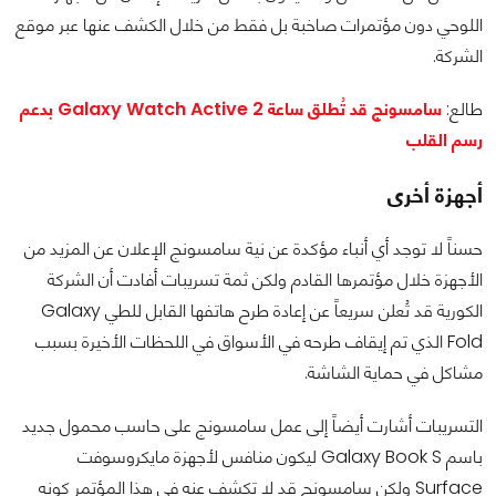
اللوحي دون مؤتمرات صاخبة بل فقط من خلال الكشف عنها عبر موقع
الشركة.
طالع:
سامسونج قد تُطلق ساعة Galaxy Watch Active 2 بدعم
رسم القلب
أجهزة أخرى
حسناً لا توجد أي أنباء مؤكدة عن نية سامسونج الإعلان عن المزيد من
الأجهزة خلال مؤتمرها القادم ولكن ثمة تسريبات أفادت أن الشركة
الكورية قد تُعلن سريعاً عن إعادة طرح هاتفها القابل للطي Galaxy
Fold الذي تم إيقاف طرحه في الأسواق في اللحظات الأخيرة بسبب
مشاكل في حماية الشاشة.
التسريبات أشارت أيضاً إلى عمل سامسونج على حاسب محمول جديد
باسم Galaxy Book S ليكون منافس لأجهزة مايكروسوفت
Surface ولكن سامسونج قد لا تكشف عنه في هذا المؤتمر كونه