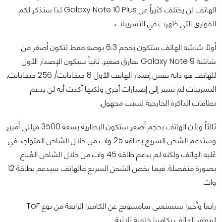
الهاتف لن يختلف كثيراً عن Galaxy Note 10 Plus لذا سنذكر لكم
الفوارق التي ظهرت في التسريبات.
أولاً شاشة الهاتف ستكون بحجم 6.3 بوصة فقط لتكون أصغر من
شاشة Galaxy Note 9 بفارق صغير. ثانياً سيكون الإصدار الأول
للهاتف هو ذاته نفس إصدار الهاتف الأول 8 جيجابايت/ 256 جيجابايت,
التسريبات لم تشير إلى إصدارات أخرى ولكنها أكدت أنه لن يدعم
بطاقات الذاكرة الخارجية لسبب مجهول.
ثالثاً ولأن الهاتف بحجم أصغر ستكون البطارية بسعة 3500 ميللي أمبير
وستدعم الشحن السريع بطاقة 25 وات من خلال الشاحن المتواجد في
عُلبة الهاتف ولكنه لم يدعم طاقة 45 وات من خلال الشاحن المُباع
بصورة منفصلة. فيما يخص الشحن السريع فالهاتف سيدعم بطاقة 12
وات.
رابعاً وأخيراً ستستغنى سامسونج عن الكاميرا الرابعة من نوع ToF
ليتوافر الهاتف بكاميرا خلفية ثلاثية.