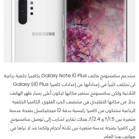
ستدعم سامسونج هاتف Galaxy Note 10 Plus بكاميرا خلفية رباعية
لن تختلف كثيراً في إعداداتها عن إعدادات كاميرا Galaxy S10 Plus
الثلاثية ولكن سامسونج ستغير مكانها ليكون أعلى يسار ظهر الهاتف
بدلاً من مكانها التقليدي في منتصف الجزء العلوي. الكاميرا الخلفية
الرباعية ستتكون من كاميرا رئيسية بدقة 12 ميجابيكسل بفتحة عدسة
متغيرة بين f/1.5 و f/2.4, هناك تقارير اشارت إلى توصل سامسونج
إلى كاميرا بفتحة عدسة متغيرة بين ثلاثة أحجام ولكننا قد لا نراها في
هواتف هذا العام.