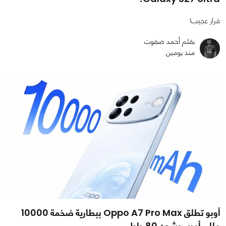
قرار عجيب!
بقلم أحمد صفوت
منذ يومين
أوبو تطلق Oppo A7 Pro Max ببطارية ضخمة 10000
مللي أمبير وشحن 80 واط