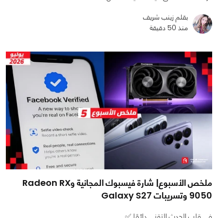
بقلم زينب شريف
منذ 50 دقيقة
ملخص الأسبوع| شارة فيسبوك المجانية وRadeon RX
9050 وتسريبات Galaxy S27
في قلب الحدث التقني دائمًا ✅