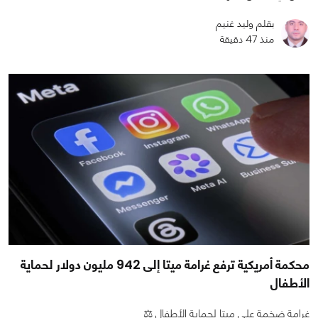
بقلم وليد غنيم
منذ 47 دقيقة
محكمة أمريكية ترفع غرامة ميتا إلى 942 مليون دولار لحماية
الأطفال
غرامة ضخمة على ميتا لحماية الأطفال ⚖️