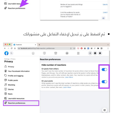
ثم اضغط على زر تبديل لإخفاء التفاعل على منشوراتك