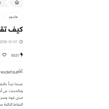
ا
هاردوير
كيف تقو
2016-01-07 - منذ 10 سنوات
0
5537
عندما تبدأ بالت
وبالحديث عن أح
مدى قوة وسرعة 
النقاط التالية 