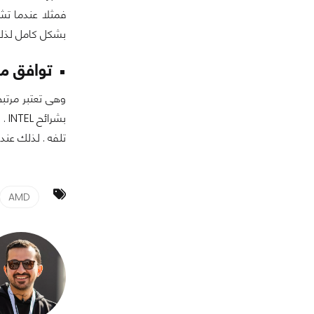
بشكل كامل لذلك
توافق م
بش
تلفه . لذلك عند
AMD