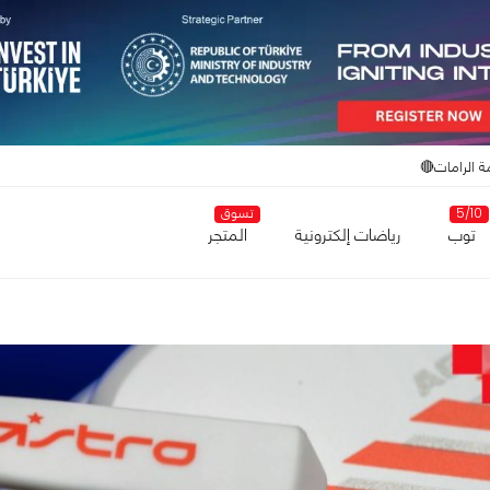
ة الرامات🔴
5/10
تسوق
توب
رياضات إلكترونية
المتجر