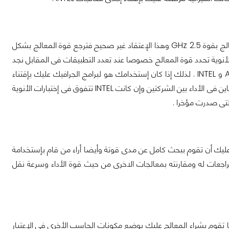
نجد أن البعض ينظر لقوة المعالج من خلال سرعتة مثل معالج بقوة GHz 3 أفضل من معالج بقوة GHz 2.5 وهذا الإعتقاد غير صحيح فترجع قوة المعالج بشكل
 الأنوية تحدد قوة المعالج خصوصا عند تعدد التطبيقات فى المقابل نجد
بعض المعالجات منفرده النواه تتفوق على معالجات متعددة النوية كما هو الحال مع AMD و INTEL . لذلك إذا كان إستخدامك هو لبرامج الجرافيك عليك بإقتناء
معالج متعدد الأنوية بغض النظر عن إسم الشركة . وإذا كان إستخدامك هو للإلعاب فنجد تباين فى الأداء بين الشركتين وإن كانت INTEL تتفوق فى إختبارات الأنوية
ه عليك أن تقوم ببحث كامل عن مدى قوتة وأيضا أراء من قام بإستخدامة
اجعات له ومقارنته بمعالجات الاخرى من حيث قوة الأداء وسرعة نقل
تقوم بشراء المعالج عليك بوضع مكونات الحاسب الأخرى فى الإعتبار