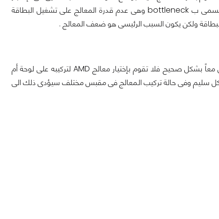
فمثلا عندما تشترى معالج متوسط الإداء وتقوم بتوصيل ببطاقة رسومية قوية نجد ما يسمى ب bottleneck وهى عدم قدرة المعالج على تشغيل البطاقة
بطاقة ولكن يكون السبب الرئيسى هو ضعف المعالج .
وهى تعتبر مرتبطة بالنقطة السابقة فعليك بإختيار مكونات للحاسب تكون متوافقه للعمل معاً بشكل صحيح فلا تقوم بإختيار معالج AMD لتركيبه على لوحة أم
عملوا بشكل سليم وفى حالة تركيب المعالج فى مقبس مختلف سيؤدى ذلك الى