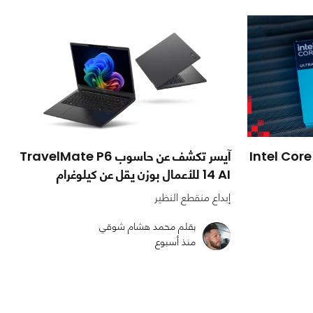
Intel Core Ultr
آيسر تكشف عن حاسوب TravelMate P6
14 AI للأعمال بوزن يقل عن كيلوغرام
إبداع منقطع النظير
بقلم محمد هشام شوقي
منذ أسبوع