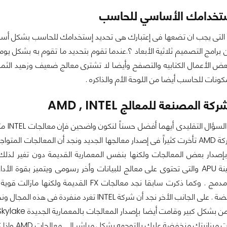
ستخدامك الأساسي للحاسب
 التى يجب ان تضعها فى إعتبارك هى تحديد إستخدامك للحاسب بشكل أسا
برامج التصميم ثلاثية الأبعاد ؟.عندما تقوم بتحديد ما تقوم به بشكل يو
عض الأعمال الكتابيه والتصفح وأيضا لا تشترى معالج ضعيف وزهيد الثم
ونات للحاسب أيضا من اللوحة الأم والذاكره .
ة المصنعة للمعالج AMD , INTEL
إصدار بعض المعالجات ولكنها بنفس المعمارية القديمة دون تغير لذلك
المعالجات الهجينة APU والتى تحتوى على معالج للبيانات وأخر رسومى ويتميز 
معالج رسومى مدمج . وكما ذكرت سابقا نجد مع
للميزانية المنخفضة . على الجانب الأخر نجد أن شرك
نخفضة عليك بالتوجهه بشكل مباشر الى معالجات AMD وإذا كانت الميزانية مرتفعة عليك بإقتناء إحدى معالجات INTEL .