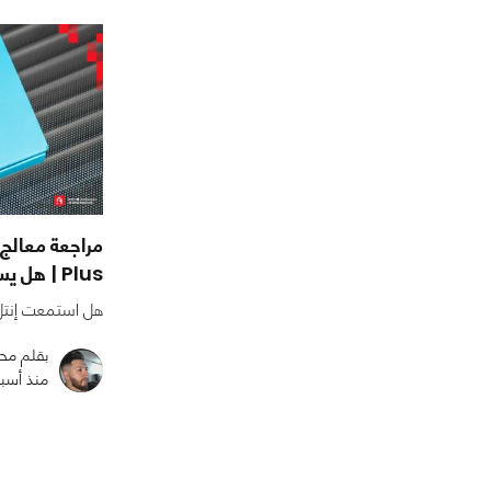
Plus | هل يستحق كل هذه الضجة؟
هل استمعت إنتل
بقلم مح
منذ أسب