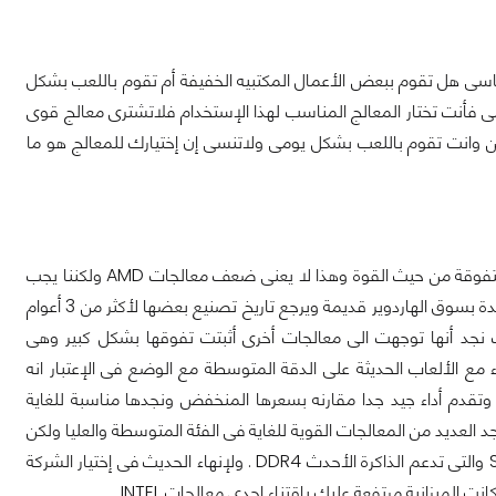
سى هل تقوم ببعض الأعمال المكتبيه الخفيفة أم تقوم باللعب بشكل
مى فأنت تختار المعالج المناسب لهذا الإستخدام فلاتشترى معالج قوى
ن وانت تقوم باللعب بشكل يومى ولاتنسى إن إختيارك للمعالج هو ما
فى البداية أعلم السؤال التقليدى أيهما أفضل حسناً لنكون واضحين فإن معالجات INTEL متفوقة من حيث القوة وهذا لا يعنى ضعف معالجات AMD ولكننا يجب
أن واقعيين فشركة AMD تأخرت كثيراً فى إصدار معالجها الجديد ونجد أن المعالجات المتواجدة بسوق الهاردوير قديمة ويرجع تاريخ تصنيع بعضها لأكثر من 3 أعوام
 نجد أنها توجهت الى معالجات أخرى أثبتت تفوقها بشكل كبير وهى
بقوة الأداء مع الألعاب الحديثة على الدقة المتوسطة مع الوضع فى الإعتبار انه
الجات FX القديمة ولكنها مازالت قوية وتقدم أداء جيد جدا مقارنه بسعرها المنخفض ونجدها مناسبة للغاية
ة INTEL تغرد منفردة فى هذه المجال ونجد العديد من المعالجات القوية للغاية فى الفئة المتوسطة والعليا ولكن
يعيبها إرتفاع الثمن بشكل كبير وقامت أيضا بإصدار المعالجات بالمعمارية الجديدة Skylake والتى تدعم الذاكرة الأحدث DDR4 . ولإنهاء الحديث فى إختيار الشركة