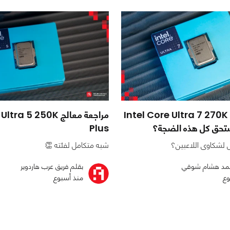
مراجعة معالج Intel Core Ultra 7 270K
مراجعة معالج a 5 250K
Plus
 لشكاوى اللاعبين؟
شبه متكامل لفئته 👏
مد هشام شوقي
بقلم فريق عرب هاردوير
وع
منذ أسبوع