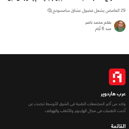
Z9 الغامض يشعل فضول عشاق سامسونج 🤔
بقلم محمد ناصر
منذ 6 أيام
عرب هاردوير
واحد من أكبر المجتمعات التقنية فى الشرق الأوسط تتحدث عن
أحدث التقنيات فى مجال الهاردوير والألعاب والهواتف
القائمة