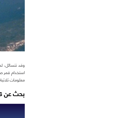
وقد تتسائل، لما
استخدام قمر صنا
معلومات ثلاثية
بحث عن gps بالعربية