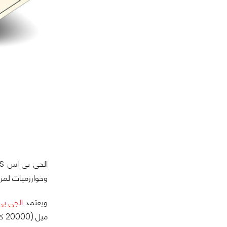
وخوارزميات لمزا
ويعتمد
الجى ب
ميل (20000 كم) فوق الأرض وتنتقل بسرعة 8700 ميل في الساعة (14000 كم / ساعة).