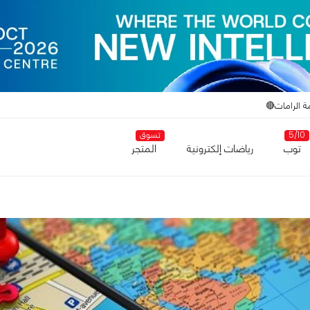
ة الرامات🔴
5/10
تسوق
توب
رياضات إلكترونية
المتجر