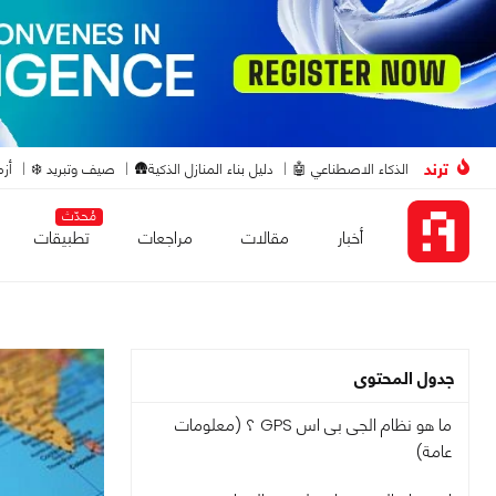
ترند
الذكاء الاصطناعي 🤖
دليل بناء المنازل الذكية🛖
صيف وتبريد ❄️
أزم
مُحدّث
أخبار
مقالات
مراجعات
تطبيقات
جدول المحتوى
ما هو نظام الجى بى اس GPS ؟ (معلومات
عامة)