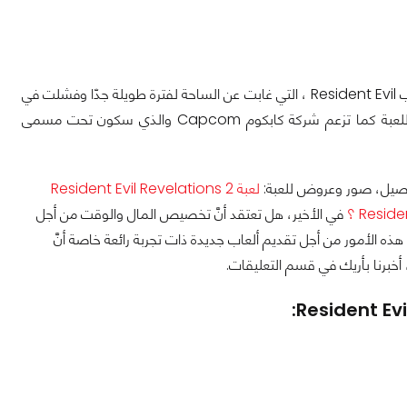
بالإضافة إلى أنَّ شركة كابكوم تقوم في نفس الوقت بتطوير جزء جديد لسلسلة ألعاب الرعب Resident Evil ، التي غابت عن الساحة لفترة طويلة جدّا وفشلت في
تقديم تجارب رعب ممتازة بعد جزء Resident Evil 4، سيعود بنا إلى الجوهر الأساسي للعبة كما تزعم شركة كابكوم Capcom والذي سكون تحت مسمى
تفاصيل، صور وعروض للعبة:
لعبة Resident Evil Revelations 2
في الأخير، هل تعتقد أنَّ تخصيص المال والوقت من أجل
 الأمور من أجل تقديم ألعاب جديدة ذات تجربة رائعة خاصة أنَّ