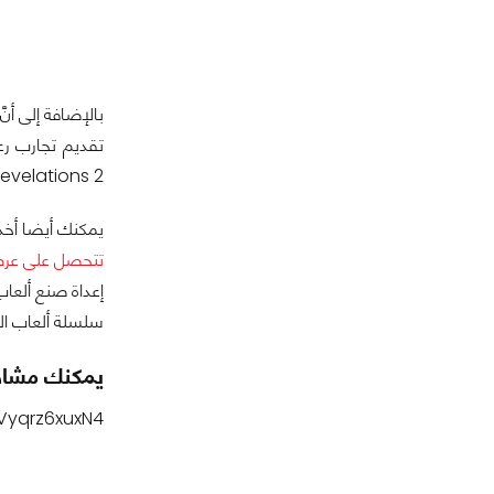
Resident Evil Revelations 2
يمكنك أيضا أخذ 
تتحصل على عر
إعداة صنع ألعاب
سلسلة ألعاب الرعب Resident Evil تراجعت بشكل كبير عن مستواها في السنوات الأخيرة، أخب
يمكنك مشاهدة إحد
Vyqrz6xuxN4