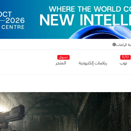
ة الرامات🔴
5/10
تسوق
توب
رياضات إلكترونية
المتجر