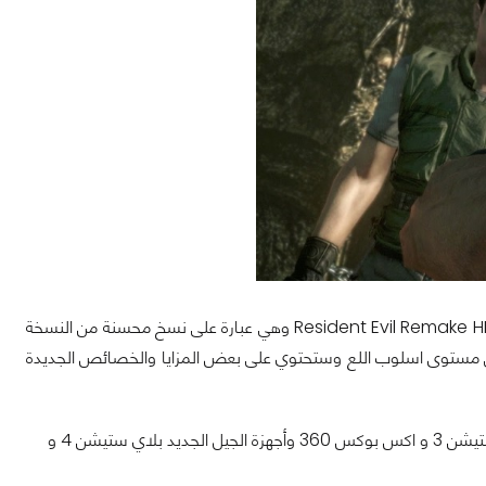
نشرت شركة كابكوم Campcom منذ ساعات مجموعة من الصور الجديدة للعبة الرعب Resident Evil Remake HD وهي عبارة على نسخ محسنة من النسخة
 من التحسينات على مستوى اسلوب اللع وستحتوي على بعض المزايا والخصائص الجديدة
وفقط للتذكير فإنَّ لعبة Resident Evil Remake HD قادمة لأجهزة الجيل السابق بلاي ستيشن 3 و اكس بوكس 360 وأجهزة الجيل الجديد بلاي ستيشن 4 و