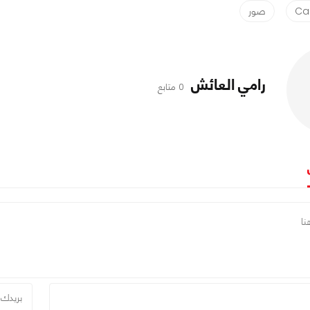
Ca
صور
رامي العائش
0 متابع