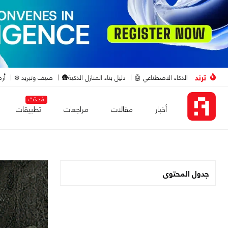
ترند
الذكاء الاصطناعي 🤖
دليل بناء المنازل الذكية🛖
صيف وتبريد ❄️
أزم
مُحدّث
أخبار
مقالات
مراجعات
تطبيقات
جدول المحتوى