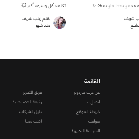
Goo ✨
تكلفة أقل وسرعة أكبر 💥
نب شريف
بقلم زينب شريف
منذ شهر
القائمة
عن عرب هاردوير
فريق التحرير
اتصل بنا
وثيقة الخصوصية
خريطة الموقع
دليل الشركات
هواتف
اكتب معنا
السياسة التحريرية