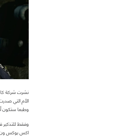
وطبعا ستكون أف
اكس بوكس ون جن