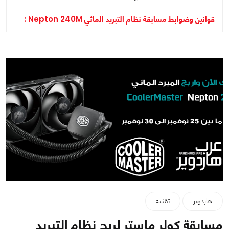
قوانين وضوابط مسابقة نظام التبريد المائي Nepton 240M :
هاردوير
تقنية
مسابقة كولر ماستر لربح نظام التبريد