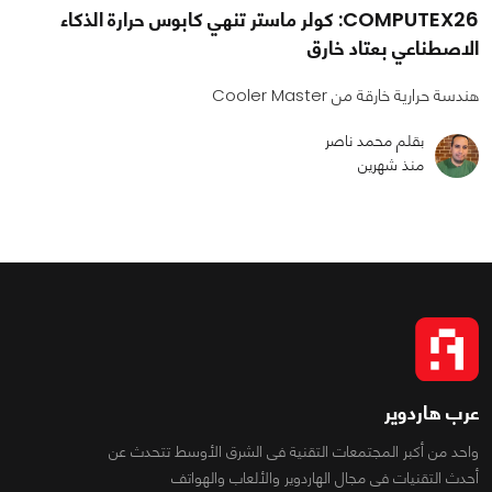
COMPUTEX26: كولر ماستر تنهي كابوس حرارة الذكاء
الاصطناعي بعتاد خارق
هندسة حرارية خارقة من Cooler Master
بقلم محمد ناصر
منذ شهرين
عرب هاردوير
واحد من أكبر المجتمعات التقنية فى الشرق الأوسط تتحدث عن
أحدث التقنيات فى مجال الهاردوير والألعاب والهواتف