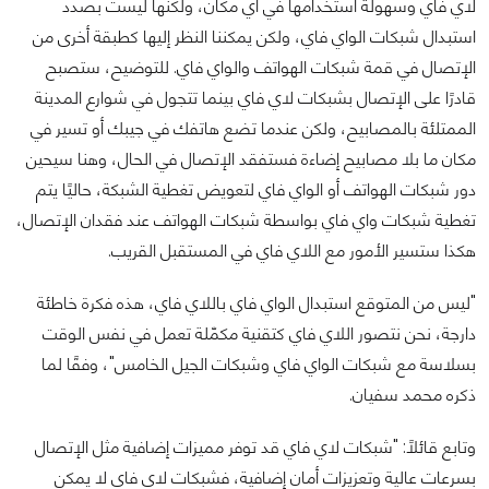
لاي فاي وسهولة استخدامها في أي مكان، ولكنها ليست بصدد
استبدال شبكات الواي فاي، ولكن يمكننا النظر إليها كطبقة أخرى من
الإتصال في قمة شبكات الهواتف والواي فاي. للتوضيح، ستصبح
قادرًا على الإتصال بشبكات لاي فاي بينما تتجول في شوارع المدينة
الممتلئة بالمصابيح، ولكن عندما تضع هاتفك في جيبك أو تسير في
مكان ما بلا مصابيح إضاءة فستفقد الإتصال في الحال، وهنا سيحين
دور شبكات الهواتف أو الواي فاي لتعويض تغطية الشبكة، حاليًا يتم
تغطية شبكات واي فاي بواسطة شبكات الهواتف عند فقدان الإتصال،
هكذا ستسير الأمور مع اللاي فاي في المستقبل القريب.
"ليس من المتوقع استبدال الواي فاي باللاي فاي، هذه فكرة خاطئة
دارجة، نحن نتصور اللاي فاي كتقنية مكمّلة تعمل في نفس الوقت
بسلاسة مع شبكات الواي فاي وشبكات الجيل الخامس"، وفقًا لما
ذكره محمد سفيان.
وتابع قائلًا: "شبكات لاي فاي قد توفر مميزات إضافية مثل الإتصال
بسرعات عالية وتعزيزات أمان إضافية، فشبكات لاي فاي لا يمكن