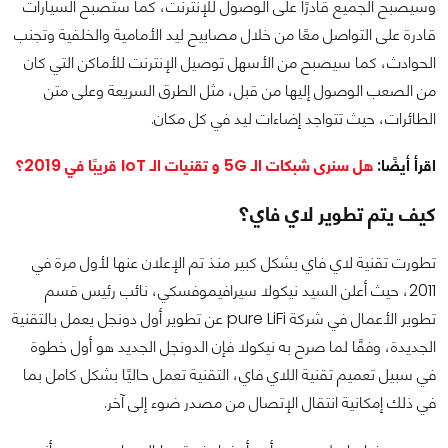
وسيصبح الجميع قادرًا على الوصول للإنترنت، كما ستصبح السيارات
قادرة على التواصل معًا من خلال مصابيح ليد الأمامية والخلفية وتجنب
الحوادث، كما سيصبح من الأسهل توصيل الإنترنت للأماكن التي كان
من الصعب الوصول إليها من قبل، مثل الطرق السريعة وعلى متن
الطائرات، حيث تتواجد إضاءات ليد في كل مكان.
اقرأ أيضًا:
هل سنرى شبكات الـ 5G و تقنيات الـ IoT قريبًا في 2019؟
كيف يتم تطوير لاي فاي؟
تطورت تقنية لاي فاي بشكل كبير منذ تم الإعلان عنها لأول مرة في
2011، حيث أعلن السيد نيكولا سيرافيموفسكي، نائب رئيس قسم
تطوير الأعمال في شركة pure LiFi عن تطوير أول دونجل يعمل بالتقنية
الجديدة، وفقًا لما صرح به نيكولا فإن الدونجل الجديد هو أول خطوة
في سبيل تعميم تقنية اللاي فاي، التقنية تعمل حاليًا بشكل كامل بما
في ذلك إمكانية انتقال الإتصال من مصدر ضوء إلى آخر.