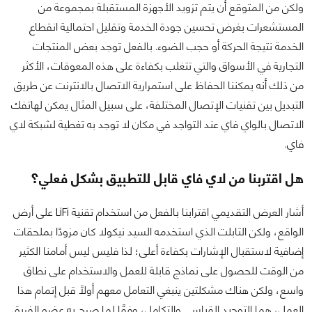
ولكن من المتوقع أن يتم تزويد الأجهزة المستقبلة بمجموعة من
المستشعرات بغرض تحسين جودة الخدمة وتقليل احتمالية انقطاع
الخدمة نتيجة الحركة أو حجب الضوء. بالفعل توجد بعض المنتجات
التجارية في الأسواق والتي تتغلب بكفاءة على هذه المعوقات، الأكثر
من ذلك أنه يمكننا الحفاظ على استمرارية الاتصال بالانترنت عن طريق
التبديل بين تقنيات الإتصال المختلفة، على سبيل المثال يمكن لهاتفك
الاتصال بالواي فاي عند التواجد في مكان لا توجد به تغطية لشبكة لاي
فاي.
هل اقتربنا من لاي فاي قابل للتطبيق بشكل فعلي؟
أشار العرض التقديمي اقترابنا بالفعل من استخدام تقنية LiFi على أرض
الواقع، ولكن التابلت الذي استخدمه السيد نيكولا كان مزودًا بملحقات
إضافية لاستقبال الإشارات بكفاءة أعلى؛ لذا فليس ليس أمامنا الكثير
من الوقت للحصول على نماذج قابلة للعمل والاستخدام على نطاق
واسع، ولكن هناك مشكلتين ينبغي التعامل معهم أولًا قبل إتمام هذا
العمل، هما التوحيد القياسي والتكامل، وفقًا لما صرح به عضو الفريق