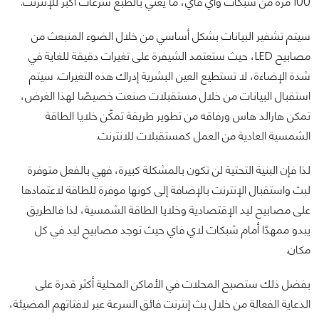
100 مرة من شبكات واي فاي، ما يعني بالطبع سرعات أكبر للإنترنت.
سيتم تشفير البيانات بشكل أساسي من خلال الضوء المنبعث من
مصابيح LED، حيث ستعتمد الشيفرة على تغيرات دقيقة للغاية في
شدة الإضاءة، لا تستطيع العين البشرية إدراك هذه التغيرات. سيتم
استقبال البيانات من خلال مستقبلات صنعت خصيصًا لهذا الغرض،
تمكن هارالد هاس ورفاقه من تطوير طريقة تمكّن خلايا الطاقة
الشمسية العادية من العمل كمستقبلات للانترنت.
لذا فإن البنية التحتية لن تكون بالمشكلة كبيرة، فهي بالفعل متوفرة
لبث واستقبال الإنترنت بالإضافة إلى كونها موفرة للطاقة لاعتمادها
على مصابيح ليد الإقتصادية وخلايا الطاقة الشمسية، لذا فالطريق
يبدو ممهدًا أمام شبكات لاي فاي حيث توجد مصابيح ليد في كل
مكان.
بفضل ذلك ستصبح المحلات في الأماكن المحلية أكثر قدرة على
الدعاية الفعالة من خلال بث إنترنت فائق السرعة عبر لافتاتهم المضيئة،