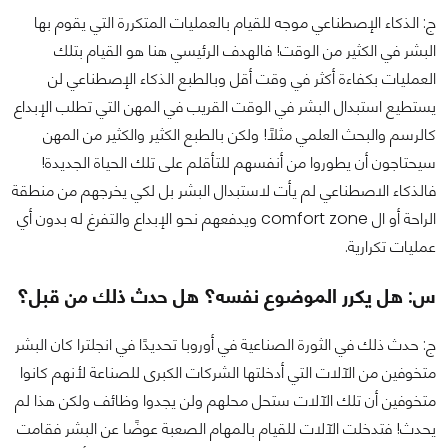
ج: الذكاء الإصطناعي موجه للقيام بالعمليات المتكررة التي يقوم بها
البشر في الكثير من الوقت! فالهدف الرئيسي هنا هو القيام بتلك
العمليات بكفاءة أكثر في وقت أقل وبالطبع الذكاء الإصطناعي لن
يستطيع استبدال البشر في الوقت القريب في المهن التي تطلب الإبداع
كالرسم والبحث العلمي مثلًا! ولكن بالطبع الكثير والكثير من المهن
سيحتاجون أن يطوروا من أنفسهم للتأقلم على تلك الحياة الجديدة!
فالذكاء الاصطناعي لم يأت لاستبدال البشر بل لكي يخرجهم من منطقة
الراحة أو ال comfort zone ويدفعهم نحو الإبداع والتفرغ له بدون أي
عمليات تكرارية.
س: هل يكرر الموضوع نفسه؟ هل حدث ذلك من قبل؟
ج: حدث ذلك في الثورة الصناعية في أوروبا تحديدًا في انجلترا كان البشر
متخوفين من الآلات التي أدخلتها الشركات الكبرى للصناعة لأنهم كانوا
متخوفين أن تلك الآلات ستحل محلهم ولن يجدوا وظائف ولكن هذا لم
يحدث! فتدخلت الآلات للقيام بالمهام الصعبة عوضًا عن البشر فقامت