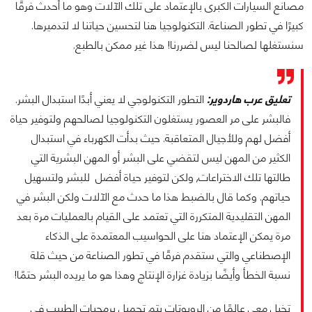
مصانع السيارات الكبرى بالإعتماد على تلك الآلات وهو ما أحدث فرقًا
كبيرًا في تطور الصناعة. التكنولوجيا هنا لتحسين حياتنا لا لتدميرها.
سنستغلها لصالحنا ليس لضررنا! هذا غير ممكن بالطبع.
تعليق عرب هاردوير:
التطور التكنولوجي لا يعني أبدًا استبدال البشر.
فالبشر على مر العصور يستغلون التكنولوجيا لصالحهم ولتوفير حياة
أفضل لهم وللأجيال المتعاقبة. حيث بدأت الكهرباء في استبدال
الكثير من المهن ليس لتقضي على البشر أو المهن البشرية التي
طالتها تلك الاختراعات, ولكن لتوفير حياة أفضل للبشر ولتسهيل
حياتهم. وكما قال بالضبط هذا ما حدث مع الآلات ولكن البشر في
المهن التقليدية المتكررة التي تعتمد على القيام بالعمليات مرة بعد
مرة يمكن الإعتماد هنا على الحواسيب المعتمدة على الذكاء
الإصطناعي والتي ستقدم فرقًا في تطور الصناعة من حيث قلة
نسبة الخطأ وأيضًا بزيادة غزارة الإنتاج وهذا هو ما يريده البشر حتمًا!
تخيل معي عالمًا من الروبوتات يتم تحميل برمجيات الطبيب في