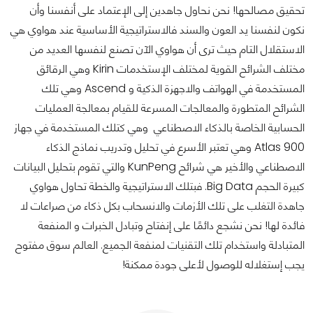
تحقيق مصالحها! نحن نحاول جاهدين إلى الإعتماد على أنفسنا وأن
نكون لنفسنا يد العون والسند فالاستراتيجية الأساسية عند هواوي هي
الاستقلال التام حيث ترى أن هواوي الآن تصنع لنفسها العديد من
مختلف الشرائح القوية لمختلف الإستخدمات Kirin وهي الرقائق
المستخدمة في الهواتف والاجهزة الذكية و Ascend وهي تلك
الشرائح المتطورة والمعالجات المسرعة للقيام بمعالجة العمليات
الحسابية الخاصة بالذكاء الاصطناعي وهي كتلك المستخدمة في جهاز
Atlas 900 وهي تعتبر الأسرع في تحليل وتدريب نماذج الذكاء
الاصطناعي والأخير هي شرائح KunPeng والتي تقوم بتحليل البيانات
كبيرة الحجم Big Data. فبتلك الاستراتيجية والخطة تحاول هواوي
جاهدة التغلب على تلك الأزمات والانسحاب بكل ذكاء من صراعات لا
فائدة لها! نحن نشجع دائمًا على إنفتاح وتبادل الخبرات و المنفعة
المتبادلة واستخدام تلك التقنيات لمنفعة الجميع. العالم سوق مفتوح
يجب إستغلاله للوصول لأعلى جودة ممكنة!