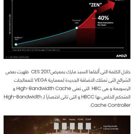
خلال الكلمة التى ألقاها السيد مارك بمعرضCES 2017 ظهرت بعض
الشرائح التى تمتلك الاضافة الجديدة لمعمارية VEGA للمعالجات
الرسويمة و هى HBC التى تعنى High-Bandwidth Cache و
المتحكم الخاص بها HBCC و التى تاتى اختصاراَ لـ High-Bandwidth
Cache Controller.