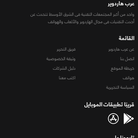
عرب هاردوير
واحد من أكبر المجتمعات التقنية فى الشرق الأوسط تتحدث عن
أحدث التقنيات فى مجال الهاردوير والألعاب والهواتف
القائمة
عن عرب هاردوير
فريق التحرير
اتصل بنا
وثيقة الخصوصية
خريطة الموقع
دليل الشركات
هواتف
اكتب معنا
السياسة التحريرية
قريبًا تطبيقات الموبايل
تابعونا على