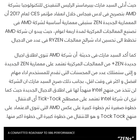
حيث أدلى السيد مارك بيبرماستر الرئيس التنفيذى للتكنولوجيا بشركة
AMD بتصريح فى لاس فيجاس خلال انعقاد مؤتمر CES لعام 2017 أن
المعمارية الجديدة ZEN ستبقى معمارية أساسية لشركة AMD فى
تصنيع المعالجات المركزية لمدة اربعة اعوام، حيث يبدو ان شركة AMD
تخطط الى تحسين اداء شرائح معالجات RYZEN فى عدد من الاجيال.
كما أكد السيد مارك فى حديثة أن شركة AMD تنوى اطلاق اجيال
جديدة ZEN+ من المعالجات المركزية تعتمد على معمارية ZEN الجديدة
و إلتى ستمتلك عدد من المحسنات التى تقدم للمستخدم اداء مهام
افضل و اكثر فى وقت اقل، بجانب ذلك صرح السيد مارك ان الشركة
لن تتخذ من منهج Intel منهجاً لها قى اطلاق الاجيال الجديدة حيث كما
نرى ان شركة Intel تعتمد على مصطلح Tick-Tock أى الانتقال
خطوة صغيرة ثم خطوة كبيرة على عكس AMD التى تنوى الاعتماد على
منهج Tock Tock و هو الآنتقال من خطوة كبيرة الى خطوة اكبر منها.