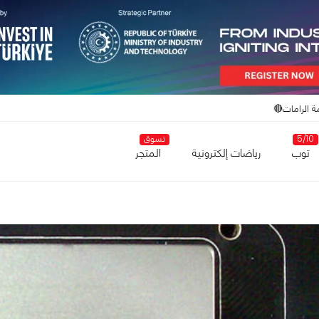
ة الرامات🔴
5/10
تسوق
توب
رياضات إلكترونية
المتجر