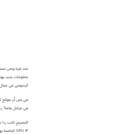
منذ فترة ونحن نسمع
معلومات جديد بهذا
الرسومي في مجال ا
في حين أن هوانغ لم
في مراحل هامة"...ر