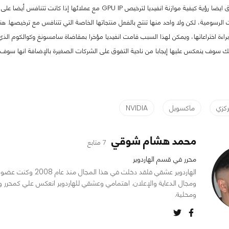
ت الرسومية، لكن ولا واحد منها تنتج بالفعل منتجاتها الخاصة التي تتنافس مع ترخيصها. 
براءة اختراعاتها، ويمكن لهذا السبب قامت انفيديا مؤخرا بمقاضاة سامسونغ وكوالكوم ا
ك سوف ينعكس عليها إيجابا من ناحية التفوق على الشركات الصغيرة بالإضافة انها سو
ركزي
ماكسويل
NVIDIA
محمد هشام شوقي
7 متابع
محرر في قسم الهاردوير
الهاردوير عشقي فلقد د
ومجال الدعاية والإعلان. اهتمامي وعشقي للهاردوير انعكس علي كمحرر و
ومحلية.