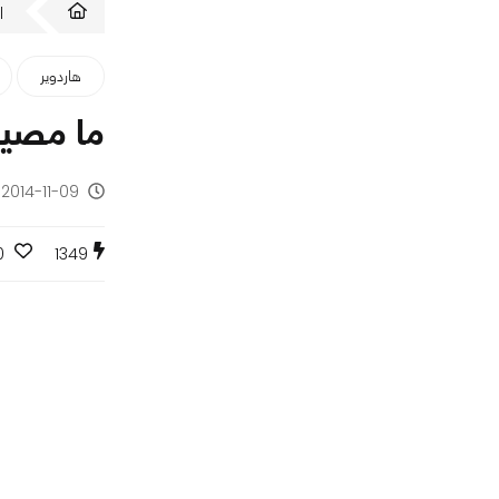
ا
هاردوير
ما مصير
2014-11-09 - منذ 11 سنة
0
1349