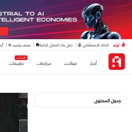
ترند
الذكاء الاصطناعي 🤖
دليل بناء المنازل الذكية🛖
صيف وتبريد ❄️
أزم
مُحدّث
أخبار
مقالات
مراجعات
تطبيقات
جدول المحتوى