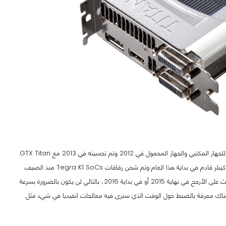
حاليا، الـ Tegra K1 يستعمل معمارية انفيديا كيبلر، الذي تم إطلاقه في الأساس على شكل بطاقات رسومية للجهاز المكتبي والجهاز المحمول في 2012 وتم تحسينه في 2013 مع GTX Titan.
لاحقا لإصدار الكيبلر في 2013، أعلنت انفيديا أن Tegra K1 (المعروف رسميا باسم Tegra 5) من معمارية كيبلر قادم في بداية هذا العام وتم شحن رقاقات Tegra K1 SoCs منذ الصيف
للشركات المهتمه. لذا، الجدول الزمني الواقعي لرؤية الملكية الفكرية لمعالجات الماكسويل في الموبايل سيحدث على الأرجح في نهاية 2015 أو في بداية 2016، بالتالي لن يكون بالضرورة بسرعة
حسين الهائل لكل جيل من معالجات SoC الخاصه بـ انفيديا ليس هناك معرفة بالضبط حول الوقت الذي سنرى فيه معالجات انفيديا في شيء مثل