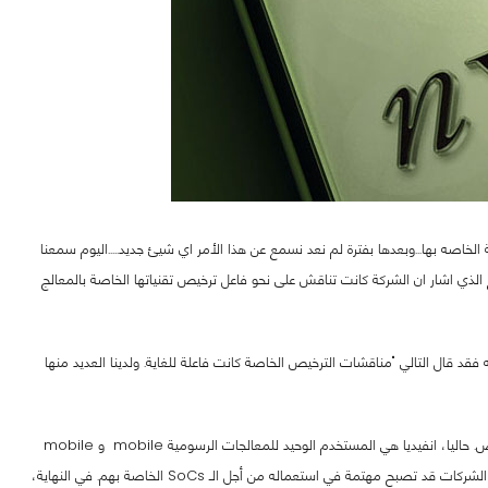
اصه بها...وبعدها بفترة لم نعد نسمع عن هذا الأمر اي شيئ جديد.....اليوم سمعنا
لذي اشار ان الشركة كانت تناقش على نحو فاعل ترخيص تقنياتها الخاصة بالمعالج
د قال التالي "مناقشات الترخيص الخاصة كانت فاعلة للغاية. ولدينا العديد منها
التصريح كانت ردا على سؤال محلل حول نجاح معمارية ماكسويل وهل تقدم أي تقدم محتمل في حلول الترخيص. حاليا، انفيديا هي المستخدم الوحيد للمعالجات الرسومية mobile و mobile
GPU IP الخاصة بها، مع هذا، مع نجاح الماكسويل في الأجهزة المكتبية، فإن هناك فرصة جيدة جدا أن بعض الشركات قد تصبح مهتمة في استعماله من أجل الـ SoCs الخاصة بهم. في النهاية،