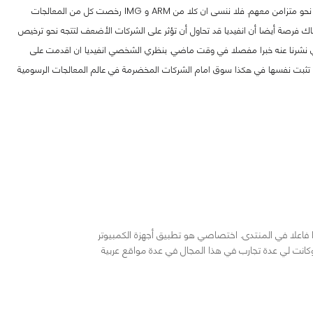
سيكون من المشوق ايضا رؤية كيفية موازنة انفيديا لترخيص GPU IP مع عملائها إذا كانت تتنافس أيضا على نحو متزامن معهم. فلا ننسى ان كلا من ARM و IMG رخصت كل من المعالجات
هناك فرصة أيضا أن انفيديا قد تحاول أن تؤثر على الشركات الأضعف لتتجه نحو ترخيص
لذي نشرنا عنه خبرا مفصلا في وقت ماضي. بنظري الشخصي انفيديا ان اقدمت على
ف تثبت نفسها في هكذا سوق امام الشركات المخضرمة في عالم المعالجات الرسومية
خلت في هذا المجال منذ عام 2008 وكنت عضوا فاعلا في المنتدى. اختصاصي هو تطبيق أجهزة الكمبيوتر
كانت لي عدة تجارب في هذا المجال في عدة مواقع عربية