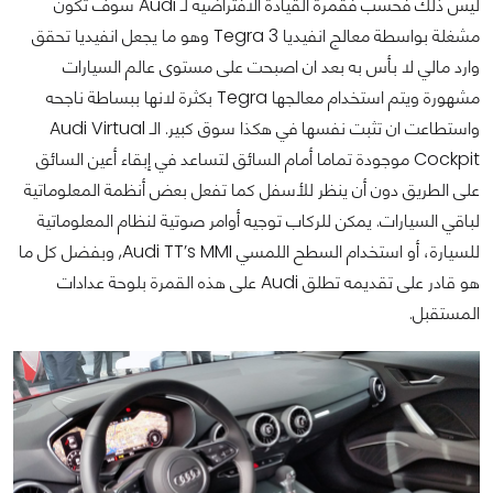
ليس ذلك فحسب فقمرة القيادة الافتراضية لـ Audi سوف تكون
مشغلة بواسطة معالج انفيديا Tegra 3 وهو ما يجعل انفيديا تحقق
وارد مالي لا بأس به بعد ان اصبحت على مستوى عالم السيارات
مشهورة ويتم استخدام معالجها Tegra بكثرة لانها ببساطة ناجحه
واستطاعت ان تثبت نفسها في هكذا سوق كبير. الـ Audi Virtual
Cockpit موجودة تماما أمام السائق لتساعد في إبقاء أعين السائق
على الطريق دون أن ينظر للأسفل كما تفعل بعض أنظمة المعلوماتية
لباقي السيارات. يمكن للركاب توجيه أوامر صوتية لنظام المعلوماتية
للسيارة، أو استخدام السطح اللمسي Audi TT’s MMI, وبفضل كل ما
هو قادر على تقديمه تطلق Audi على هذه القمرة بلوحة عدادات
المستقبل.