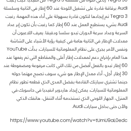
Audi برقاقة قادرة على تشغيل اللوحة عند 60 إطار في الثانية وسلسلة
Tegra 3 تم إيجادها لتكون قادرة بسهولة على أداء هذه المهمة. رغبت
Audi بشيء يستطيع العمل عند 60 إطار كما رغبت بأن تكون إبر عداد
السرعة وعداد سرعة الدوران تبدو سلسا ودقيقا. يعرف اللاعبون أن
معدلات الإطار في الثانية هامة في كيفية رؤية الأشياء على الشاشة
ونفس الأمر يجري على نظام المعلوماتية للسيارات. بدأت YouTube
هذا العام بإخراج دعم لمعدلات إطار أعلى والمقاطع التي تم رفعها عند
60 إطار تبدو بالفعل أفضل من تلك التي كانت مرفوعة ومضغوطة عند
30 إطار. أجل، أداء معدل الإطار هو شيء سوف تصبح مهتما حوله
حينما تشتري سيارتك القادمة بفضل المدى الذي قطعه تطور نظام
المعلوماتية للسيارات. يمكن إيجاد هاردوير انفيديا في حاسوبك في
المنزل، الجهاز اللوحي الذي تستخدمه أثناء التنقل، هاتفك الذكي
والأن حتى بداخل سيارات Audi.
https://www.youtube.com/watch?v=tUmU9aL0edc