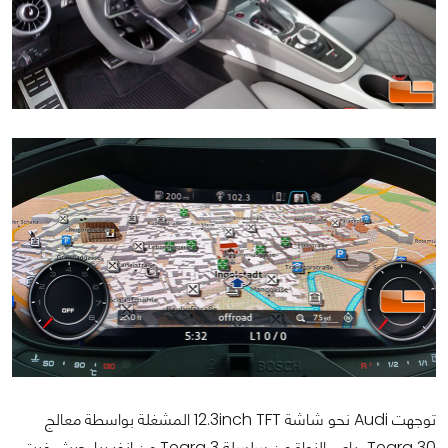
توجهت Audi نحو شاشة 12.3inch TFT المشغلة بواسطة معالج
Tegra 30 رباعي النواة من سلسلة Tegra 3 من انفيديا. حيث رغبت