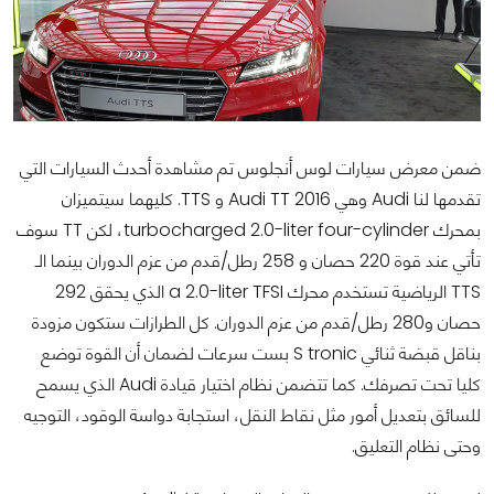
ضمن معرض سيارات لوس أنجلوس تم مشاهدة أحدث السيارات التي
تقدمها لنا Audi وهي 2016 Audi TT و TTS. كليهما سيتميزان
بمحرك turbocharged 2.0-liter four-cylinder، لكن TT سوف
تأتي عند قوة 220 حصان و 258 رطل/قدم من عزم الدوران بينما الـ
TTS الرياضية تستخدم محرك a 2.0-liter TFSI الذي يحقق 292
حصان و280 رطل/قدم من عزم الدوران. كل الطرازات ستكون مزودة
بناقل قبضة ثنائي S tronic بست سرعات لضمان أن القوة توضع
كليا تحت تصرفك. كما تتضمن نظام اختيار قيادة Audi الذي يسمح
للسائق بتعديل أمور مثل نقاط النقل، استجابة دواسة الوقود، التوجيه
وحتى نظام التعليق.