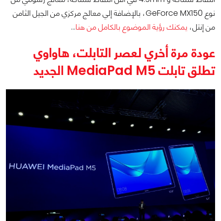
نوع GeForce MX150، بالإضافة إلي معالج مركزي من الجيل الثامن
من إنتل،
يمكنك رؤية الموضوع بالكامل من هنا
…
عودة مرة أخري لعصر التابلت، هاواوي
تطلق تابلت MediaPad M5 الجديد