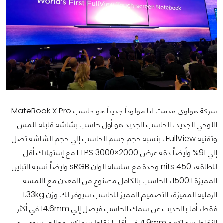
شركة هواوي قدمت لنا مولوداً جديداً هو حاسب MateBook X Pro
اللوحي الجديد، الحاسب الجديد هو أول حاسب بشاشة قابلة للمس
وتقنية FullView، بنسبة حجم جسم الحاسب إلي حجم الشاشة تصل
إلي 91% وأيضاً دقة عرض LTPS 3000×2000 مع إستهلاك أقل
للطاقة، 450 nits وحدة مع سلسلة الوان sRGB وايضاً نسبة التباين
المميزة 1500:1، الحاسب بالكامل مصنوع من المعدن مع اللمسة
الرملية المميزة، التصميم المميز للحاسب سيوفر لك وزن 1.33kg
فقط، أما بالحديث عن سمك الحاسب فيصل إلي 14.6mm في أكثر
النقاط سماكة و 4.9mm في أقل النقاط سماكة، معالج رسومي من