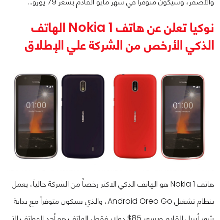
والأصفر، وسيكون متوفراً في شهر مايو القادم بسعر 79 يورو…
نوكيا تعلن عن هاتف Nokia 1 الهاتف
الذكي الأرخص من الشركة علي الإطلاق
هاتف Nokia 1 هو الهاتف الذكي الاكثر رخصاًُ من الشركة حالياً، يعمل
بنظام تشغيل Android Oreo Go، والذي سيكون متوفراً مع بداية
شهر أبريل القادم وبسعر 85$ دولار فقط، الهاتف هو أحد الهواتف التي