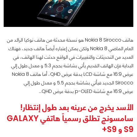
هاتف Nokia 8 Sirocco هو نسخة محدثة من هاتف نوكيا الرائد من
العام الماضي Nokia 8 ولكن يمكن إعتباره أيضاً هاتف جديد، فهناك
العديد من التحديثات والتغييرات في الواقع حدثت لهذا الهاتف، في
البداية فإن الهاتف القديم يأتي بشاشة بحجم 5.3 و معدل طول إلي
عرض 16:9 مع شاشة LCD بدقة عرض QHD، أما هاتف Nokia 8
Sirocco الجديد فيأتي بشاشة بحجم 5.5 و معدل طول إلي
عرض 16:9 مع شاشة p-OLED بدقة عرض QHD…
الأسد يخرج من عرينه بعد طول إنتظار!
سامسونج تطلق رسمياً هاتفي GALAXY
S9 و S9+