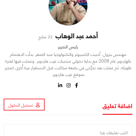
أحمد عبد الوهاب
22 متابع
رئيس التحرير
مهندس بترول، أحببت الكمبيوتر والتكنولوجيا منذ الصغر. بدأت الاهتمام
بالهاردوير عام 2008 مع بداية دخولي منتديات عرب هاردوير، وعملت فيها لفترة
طويلة، ثم عملت بعد تخرُّجي في بضعة مجالات قبل الاستقرار مرة أُخرى كمحرر
بموقع عرب هاردوير.
اضافة تعليق
تسجيل الدخول