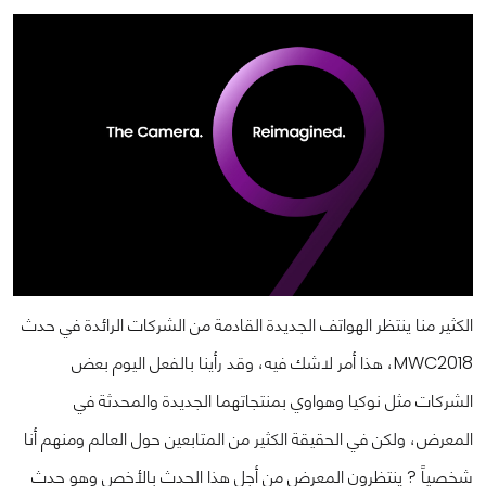
الكثير منا ينتظر الهواتف الجديدة القادمة من الشركات الرائدة في حدث
MWC2018، هذا أمر لاشك فيه، وقد رأينا بالفعل اليوم بعض
الشركات مثل نوكيا وهواوي بمنتجاتهما الجديدة والمحدثة في
المعرض، ولكن في الحقيقة الكثير من المتابعين حول العالم ومنهم أنا
شخصياً ? ينتظرون المعرض من أجل هذا الحدث بالأخص وهو حدث