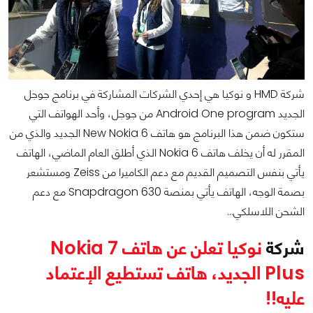
شركة HMD و نوكيا هي إحدي الشركات المشاركة في برنامج جوجل
الجديد Android One program من جوجل، وأحد الهواتف التي
ستكون ضمن هذا البرنامج هو هاتف New Nokia 6 الجديد والذي من
المقرر له أن يخلف هاتف Nokia 6 الذي أطلق العام الماضي، الهاتف
يأتي بنفس التصميم القديم مع دعم الكاميرا من Zeiss ومستشعر
بصمة الوجه، الهاتف يأتي بمنصة Snapdragon 630 مع دعم
الشحن اللاسلكي…
شركة
نوكيا تعلن عن هاتف Nokia 7
Plus الجديد، هاتف تستطيع الإعتماد
عليه!!