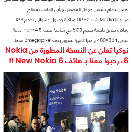
تعمل بنظام تشغيل جوجل المصغر، ويأتي الهاتف بمعالج
من MediaTek بتردد 1.1GHz وذاكرة وصول عشوائي بحجم 1GB
وذاكرة تخزين داخلية بحجم 8GB مع شاشة بحجم 4.5-inch بدقة
عرض 854×480 وأخيراً كاميرا تصوير بدقة 5megapixel فقط…
نوكيا تعلن عن النسخة المطورة من Nokia
6، رحبوا معنا بـ هاتف New Nokia 6 !!