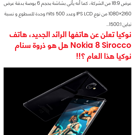
عرض 18:9 من الشركة، كما أنه يأتي بشاشة بحجم 6 بوصة بدقة عرض
2160×1080 من نوع IPS LCD وعدد 500 nits وحدة للسطوع و نسبة
تباين 1500:1…
نوكيا تعلن عن هاتفها الرائد الجديد، هاتف
Nokia 8 Sirocco هل هو ذروة سنام
نوكيا هذا العام ؟!!