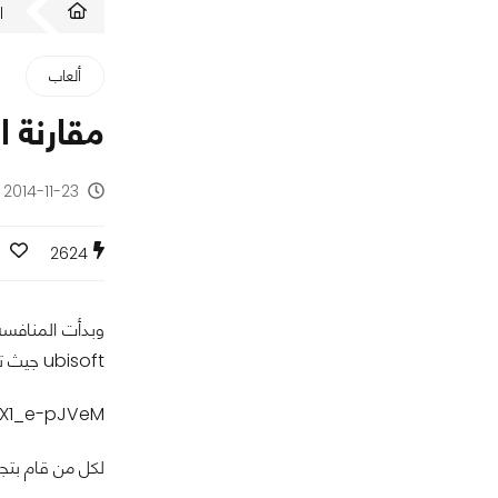
ا
ألعاب
مقارنة الجراف
2014-11-23 - منذ 11 سنة
2624
ubisoft جيث تم نشر فيديو يوضح الفارق فى الصور الرسومية ( الجرافيك ) للعبتين على اليوتيوب شاهد الفيديو واحكم بنفسك أيهما أفضل .
5X1_e-pJVeM
لكل من قام بتجربة لعبتى Watch Dogs ولعبة GTA V أيهما 