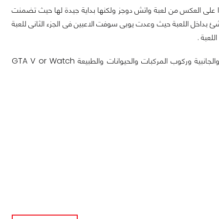
open والتى تتميز بخرائطها الكبيرة جدا على العكس من لعبة واتش دوجز ولكنها بداية جيدة لها حيث تضمنت
 شئ بداخل اللعبة حيث وعدت يوبى سوفت الاعبين فى الجزء الثانى للعبة
لعبة .
شاركونا الآن أى لعبة تفضلون من حيث الجرافيك والعالم المفتوح والمهمات الرئيسية والجانبية وركوب المركبات والحيوانات والطبيعة GTA V or Watch