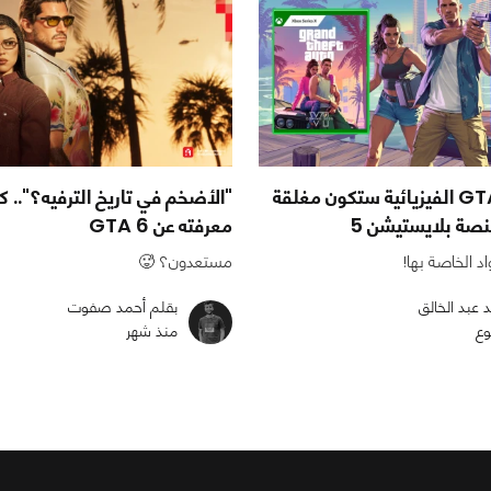
نسخ لعبة GTA 6 الفيزيائية ستكون مغلقة
"الأضخم في تاريخ الترفيه؟".. كل
منصة بلايستيشن 5
معرفته عن GTA 6
د الخاصة بها!
مستعدون؟ 🥵
د عبد الخالق
بقلم أحمد صفوت
وع
منذ شهر