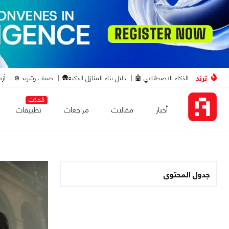
ترند
الذكاء الاصطناعي 🤖
دليل بناء المنازل الذكية🛖
صيف وتبريد ❄️
أزم
مُحدّث
أخبار
مقالات
مراجعات
تطبيقات
جدول المحتوى