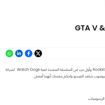
وبدأت المنافسة بين أكثر ألعاب العالم المفتوح جدلا بين السلسلة العريقة GTA لشركة Rockstar وأول جزء من السلسلة الممتدة لعبة Watch Dogs لشركة