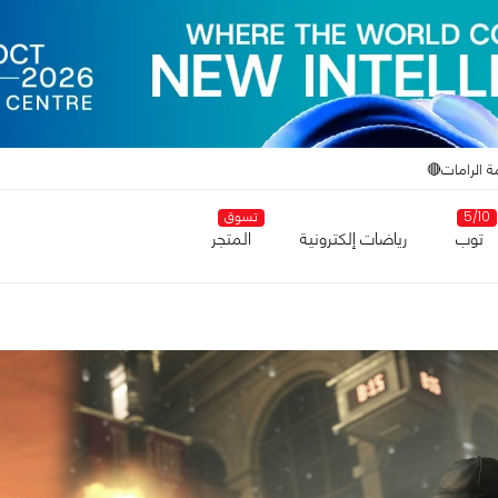
ة الرامات🔴
5/10
تسوق
توب
رياضات إلكترونية
المتجر