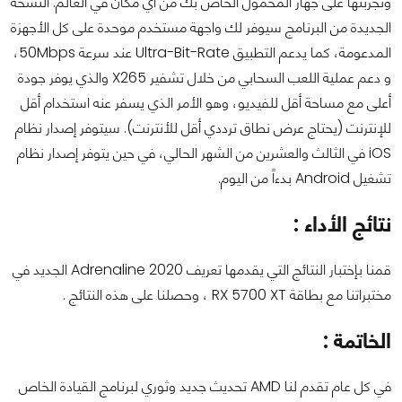
وتجربتها على جهاز المحمول الخاص بك من أي مكان في العالم. النسخة
الجديدة من البرنامج سيوفر لك واجهة مستخدم موحدة على كل الأجهزة
المدعومة، كما يدعم التطبيق Ultra-Bit-Rate عند سرعة 50Mbps،
و دعم عملية اللعب السحابي من خلال تشفير X265 والذي يوفر جودة
أعلى مع مساحة أقل للفيديو، وهو الأمر الذي يسفر عنه استخدام أقل
للإنترنت (يحتاج عرض نطاق ترددي أقل للأنترنت). سيتوفر إصدار نظام
iOS في الثالث والعشرين من الشهر الحالي، في حين يتوفر إصدار نظام
تشغيل Android بدءاً من اليوم.
نتائج الأداء :
قمنا بإختبار النتائج التي يقدمها تعريف Adrenaline 2020 الجديد في
مختبراتنا مع بطاقة RX 5700 XT ، وحصلنا على هذه النتائج .
الخاتمة :
في كل عام تقدم لنا AMD تحديث جديد وثوري لبرنامج القيادة الخاص