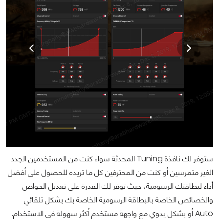
ستوفر لك نافذة Tuning المحدثة سواء كنت من المستخدمين الجدد
الغير متمرسين أو كنت من المحترفين كل ما تريده للحصول على أفضل
أداء لبطاقتك الرسومية، حيث توفر لك القدرة على تعديل الخواص
والخصائص الخاصة بالبطاقة الرسومية الخاصة بك بشكل تلقائي
Auto أو بشكل يدوي مع واجهة مستخدم أكثر سهولة في الاستخدام.