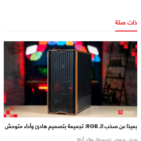
ذات صلة
بعيدًا عن صخب الـ RGB: تجميعة بتصميم هادئ وأداء متوحش
وحش مروض تصميمًا، هائج أداءً!