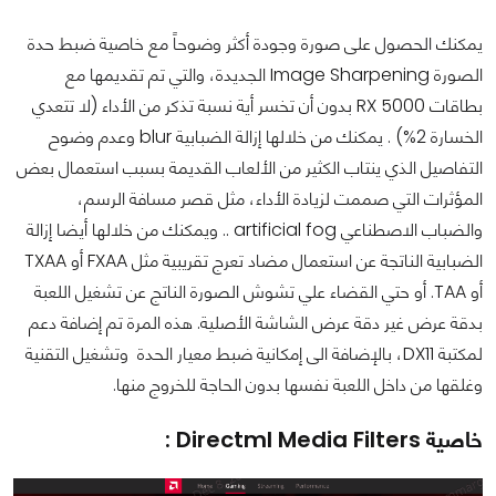
يمكنك الحصول على صورة وجودة أكثر وضوحاً مع خاصية ضبط حدة
الصورة Image Sharpening الجديدة، والتي تم تقديمها مع
بطاقات RX 5000 بدون أن تخسر أية نسبة تذكر من الأداء (لا تتعدي
الخسارة 2%) . يمكنك من خلالها إزالة الضبابية blur وعدم وضوح
التفاصيل الذي ينتاب الكثير من الألعاب القديمة بسبب استعمال بعض
المؤثرات التي صممت لزيادة الأداء، مثل قصر مسافة الرسم،
والضباب الاصطناعي artificial fog .. ويمكنك من خلالها أيضا إزالة
الضبابية الناتجة عن استعمال مضاد تعرج تقريبية مثل FXAA أو TXAA
أو TAA. أو حتي القضاء علي تشوش الصورة الناتج عن تشغيل اللعبة
بدقة عرض غير دقة عرض الشاشة الأصلية. هذه المرة تم إضافة دعم
لمكتبة DX11، بالإضافة الى إمكانية ضبط معيار الحدة وتشغيل التقنية
وغلقها من داخل اللعبة نفسها بدون الحاجة للخروج منها.
خاصية Directml Media Filters :