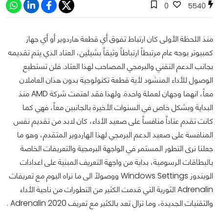
0
5540
منذ اللحظة الأولى كان ارتباط تفوق أي قطعة هاردوير أو أي جهاز
كمبيوتر بوجه عام مرتبطاً ارتباطاً وثيقاً بشيئين، العتاد الذي يتم تقديمه
بجانب الدعم التقني والبرمجي المصاحب لهذا العتاد. فلن تستطيع
الوصول للأداء المنشود لأية قطعة تكنولوجية بدون هذان العاملان
معاً، انهما وجهان لعملة واحدة. ولهذا فقد اهتمت شركة AMD منذ
البداية وبشكل خاص في السنوات الأخيرة بالجانبين معاً، فهي كما
كانت تقدم عتاداً منافساً على صعيد الأداء، كان لابد من تقديم نفس
المنافسة على صعيد الدعم البرمجي لهذا الهاردوير المتقدم، وهو ما
جعلنا نرى التطور المستمر في الواجهة البرمجية والتعريفات الخاصة
بالبطاقات الرسومية، بداية من واجهة التعريف المبنية على اعدادات
الويندوز Windows Settings ووصولاً الى ما نراه اليوم مع تعريفات
Adrenalin الثورية التي قدمت الكثير من التطورات من ناحية الأداء
والتقنيات الجديدة، وما تزال تعد بالكثير مع تعريف Adrenalin 2020 .