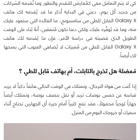
كي لا يتم التعامل معي كمُعارض للتقدم والتطور وما تُقدمه الشركات
من جديد كُل يوم، دعني في البداية أذكر ما قد يُقدمه لك هاتف
Galaxy X القابل للطي من سامسونج، ما الفائدة التي ستعود عليك
منه، وما قد يُوفِّره عليك. ولكن دعنا نكون مُتفقين، أنهُ بُناء على الوقت
الطويل الذي قضيته في دراسة الأمر، فإن ما يُقدمه لك هاتف
Galaxy X القابل للطي من مُميزات لا يُضاهي العيوب التي يمنحها
لك أيضاً.
مُعضلة هل تخرج بالتابلت، أم بهاتف قابل للطي ؟
إذا كُنت من هواة الترحال، وتمتلك في الوقت الحالي هاتفاً ذكياً لا يزيد
قياسه عن خمس بوصات تزيد أو تقل بنصف بوصة، وتمتلك أيضاً
جهازاً لوحياً محمولاً، فقد تقع كثيراً أمام حيرة أي الجهازين تحتاج أثناء
سفرك أو خروجك اليوم من المنزل.