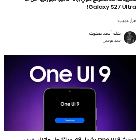
Galaxy S27 Ultra!
قرار عجيب!
بقلم أحمد صفوت
منذ يومين
تحديث One UI 9 يشمل 49 جهازًا: هل هاتفك ضمن