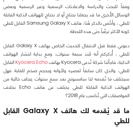
وِفقاً للبحث والدراسة والاعلانات الرسمية وغير الرسمية وبعض
الوسائل الأُخرى ما قد يجعلنا نحتاج أو لا نحتاج للهواتف الذكية القابلة
للطي ، وأخُص بالذكر هُنا، هاتف Samsung Galaxy X القابل للطي
كونه الأكثر ترقُباً حتى هذه اللحظة.
دعوني فقط قبل الانتقال للحديث الخاص بهاتف Galaxy X القابل
للطي ، أُذكركم أنه مُنذ سبعة سنوات، ومع بداية انتشار الهواتف
الذكية، فاجأتنا شركة تُدعى Kyocera بهاتف
Kyocera Echo
القابل
للطي، والذي كان سابقاً لعصره ولأوانه وبحجمٍ ضخم للغاية. فهل
سيختلف ما تُقدمه لنا سامسونج بعد سبع سنوات عِجاف خالية من
الهواتف الذكية القابلة للطي يختلف عن هاتف Echo بخلاف
المواصفات التي تُناسب عام 2018؟
ما قد يُقدمه لك هاتف Galaxy X القابل
للطي