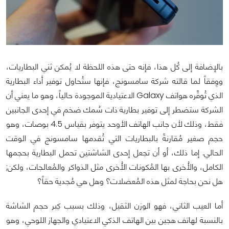
بالإضافة إلى كُل هذا، فإنه حتى هذه اللحظة لا يُمكن ثني البطاريات،
ووِفقاً لما قالته شركة سامسونج، فإنها ستُحاول توفير أداء البطارية
الذي تُوفِّره هواتف Galaxy الاعتيادية الموجودة حالياً، وهو ما يعني أن
الشركة ستضطر إلى توفير بطارية ذات سُمك ضخم في إحدى الجانبين
فقط، وذلك لأن جانب الهاتف الأوحد يتوفر بقياس 4.5 بوصات، وهو
حجم صغير مُقارنةً بالبطاريات التي تُقدمها سامسونج في الوقت
الحالي. إما ذلك، أو أن تجعل إحدى الشاشتين تحمل البطارية بحجمها
الكامل، والأُخرى بها المُكونات الأُخرى مثل الذواكر والمُعالجات، ولكن;
هل نحن بحاجة لمثل هذه المُعضلات؟ وهل هي مُجدية حقاً؟
أما العيب الثاني، فهو الوزن الثقيل، وذلك بسبب كِبر حجم الشاشة
بالنسبة لهاتف هجين بين الهاتف الذكي الاعتيادي والجهاز اللوحي، وهو