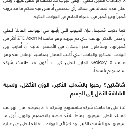
Galaxy X القابل للطي ، وهي عيوب قد نختلف أو نتفق عليها، ولكن
تظل هذه المقالة هي مقالة رأي شخصي أُناقش فيه معكم ما قد ترونه
مُميزاً وغير مُميز في الاتجاه القادم في الهواتف الذكية.
كما ذكرت مُسبقاً، فإن العيوب التي رأيتها في الهواتف القابلة للطي
وأُخص بالذكر الهاتف الذي تم تجربته وهو هاتف ZTE Axon M أكثر من
مُميزاتها، وسأُحاول قدر الإمكان في الأسطُر التالية أن أُقارب بين
الهاتف المذكور والهاتف الذي أكتب المقال بمناسبة الإعلان عنه وهو
هاتف Galaxy X القابل للطي كي لا أكون قد ظلمت شركة
سامسونج مُسبقاً.
شاشتين؟ رحبوا بالسُمكِ الأكبر، الوزن الأثقل، ونسبة
الشاشة الأقل إلى الجسم
بُناءً على ما قامت شركة سامسونج وشركة ZTE بعرضه، فإن الهواتف
القابلة للطي سيعيبها نِقاطٌ ثلاثة خاصة بالتصميم والوزن. أول ما
سيعيبها هو السُمك الكبير، وذلك; لأن الهواتف القابلة للطي هي عبارة