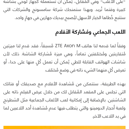
-على الأغلب- وفي المُقابل، يُمكن أن تستعمله كجهاز لوحي بشاشة
كبيرة وقتما تُريد. وبهذا ستمنحك شركة سامسونج والشركات التي
ستتبع خُطاها الخيار الأسهل ليُصبح بيديك جهازين في جهازٍ واحد.
اللعب الجماعي ومُشاركة الأفلام
وِفقاً لما قدمه لنا هاتف ZTE Axon M مُسبقاً، فقد قدم لنا ميزتين
مُتقاربتين ومُختلفتين تماماً، وهي ميزة مُشاركة الشاشة. ذلك لأن
شاشات الهواتف القابلة للطي يُمكن أن تعمل كُلٍ منها على حدا، أو
تعرض كُلِ منهما الشيء ذاته في وضعٍ مُختلف.
بهذه الطريقة، ستتمكن من مُشاهدة الأفلام مع صديقك أو فتاتك
التي تجلس على المقعد المُقابل لك من خلال عرض الفيلم ذاته على
الشاشتين. بالإضافة إلى إمكانية لعب الألعاب الجماعية مثل الشطرنج
ولعبة أحجار الدومينو والتي يتطلب فيها عدم مُشاهدة أحد اللاعبين لما
في يد اللاعب الآخر.