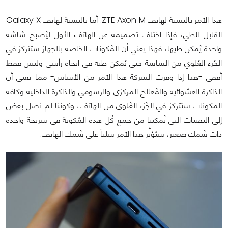
هذا الأمر بالنسبة لهاتف ZTE Axon M. أما بالنسبة لهاتف Galaxy X
القابل للطي، فإذا اختلف تصميمه عن الهاتف الأول ليُصبح شاشة
واحدة يُمكن طيها، فهذا يعني أن المُكونات الخاصة بالجهاز ستتركز في
الجُزء العُلوي من الشاشة حتى يُمكن طيه في اتجاه رأسي وليس فقط
أفقي -هذا إذا وفرت الشركة هذا الأمر من الأساس- مما يعني أن
الذاكرة العشوائية والمُعالج المركزي والرسومي والذاكرة الداخلية وكافة
المكونات ستتركز في الجُزء العُلوي من الهاتف، وكوننا لم نصل بعض
إلى التقنيات التي تُمكننا من جمع كُل هذه المُكونة في شريحة واحدة
ذات سُمك صغير، سيُؤثِّر هذا الأمر سلباً على سُمك الهاتف.