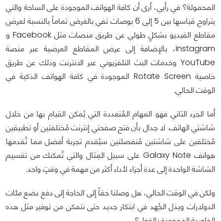
المحمولة؟ في رأيي، أرى أن كافة الهواتف الموجودة على الساحة والتي
يتراوح قياسها بين 5 إلى 6 بوصات تفي بالغرض تماماً بالنسبة لعرض
مقاطع الفيديو بشكلٍ طولي عن طريق منصات مثل Facebook و
Instagram، بالإضافة إلى عرض المقاطع العرضية عبر منصة
YouTube وخدمات البث التلفزيوني عبر الانترنت وذلك عن طريق
خاصية Rotate Screen الموجودة في كافة الهواتف الذكية في
الوقت الحالي.
أما الجزء الثاني فهو المهام المُتعددة التي يُمكن القيام بها من خلال
شاشتي الهاتف. لا جدال بأن فتح صفحتي إنترنت مُختلفتين أو تطبيقين
مُختلفين على شاشتين مُنفصلتين سيُقدم تجربة أفضل مما تُقدمها
هواتف Galaxy Note على سبيل المِثال والتي تُمكنك من تقسيم
الشاشة الواحدة إلى عدة أجزاء لأداء أكثر من مهمة في وقتٍ واحد.
ولكن في الوقت الحالي، هل وصلنا حقاً إلى الحاجة إلى دفع بضع مئات
الدولارات وبذل الجُهد في ابتكار جديد حتى نتمكن من توفير مثل هذه
الخاصية الموجودة بالفعل؟