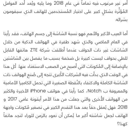
أمر غير مرغوب فيه تماماً في عام 2018 وما يليه ويُعد أحد العوامل
المُؤثِّرة بشكلٍ كبير على اختيار المُستخدمين للهاتف الذي سيقومون
بشرائه.
أما العيب الأكبر والأهم فهو نسبة الشاشة إلى جسم الهاتف، فقد رأينا
في العام الماضي والذي شهد طفرة في الهواتف الذكية من خلال
الشاشات غير ذات الحواف عندما أطلقت شركة ZTE هاتفها القابل
للطي بحواف ليست كبيرة بل ضخمة بسبب ما يفصل بين الشاشتين
بالإضافة إلى المُكونات التي أصبح من الصعب الاستغناء عنها. كُل هذا
في الوقت الذي بدأت فيه الشركات الكُبرى تتجه إلى صُنع الهواتف ذات
الشاشة الكاملة والاكتفاء بالنُقطة الصغيرة التي تحمل الكاميرا الأمامية
والمعروفة ب Notch، كما رأينا في هواتف iPhone الأخيرة والكثير
من الهواتف الأُخرى والتي جعلت من هذا الأمر أيقونة عامي 2017 و
2018. فهل يُعقل حقاً بعد هذا التقدم الكبير في تصغير مُكونات واجهة
الهاتف لجعل شاشته أكبر ما يُمكن أن نعود بالزمن للوراء لنجد هاتفاً
كهذا؟