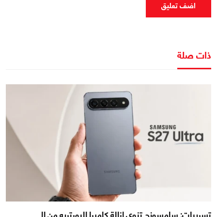
اضف تعليق
ذات صلة
تسريبات: سامسونج تنوي إزالة كاميرا البورتريه من الـ