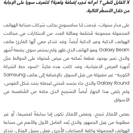
X
القابل للطي ؟ أم أنه مُجرد إضافة واهية؟ لنتعرف سوياً على الإجابة
من خلال الأسطُر التالية.
على مدارِ سنوات، قدمت لنا سامسونج بجانب شركات صناعة الهواتف
المحمولة مجموعة مُختلفة وهائلة العدد من الابتكارات في مجالات
الهواتف الذكية وغير الذكية أيضاً. وقد تتذكر معي أيُها القارئ هاتف
Galaxy Beam وهو الهاتف الذي ظهر ولم يستمر سوى بِضعة أشهر
والذي تميز بوجود قطعة تُمكنه من عرض مُحتواه على الحوائط مثل
أجهزة العرض الاعتيادية، وقد كانت هذه فكرةً -لسوء حظ الشركة
الكورية- غير مقبولة من قِبل السوق. بالإضافة إلى هاتف Samsung
Galaxy Round والذي جاء بجسد مُنحني ليجعله يتخذ شكل القوس،
ولم يلقى هذا الجهاز أيضاً التشجيع الذي مكنه من المُنافسة في
الأسواق.
بعض الأفكار تنجح، وبعض الأفكار تكون إما سابقةً لعصرها، أو غير
مطلوبة من قِبل الجمهور والذي يُعد العامل الأول والأهم في صناعة
الهواتف المحمولة وكافة الصناعات الأُخرى. فعلى سبيل المِثال، نتذكر