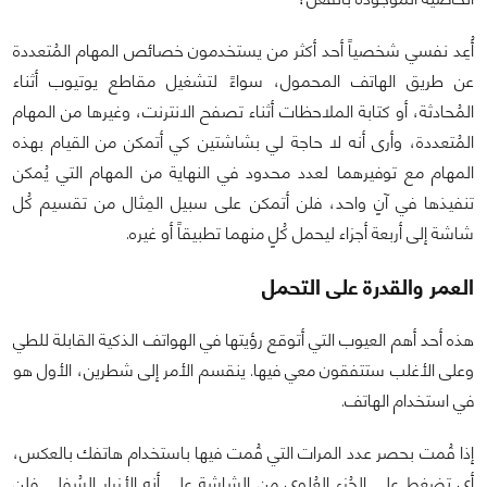
أُعِد نفسي شخصياً أحد أكثر من يستخدمون خصائص المهام المُتعددة
عن طريق الهاتف المحمول، سواءً لتشغيل مقاطع يوتيوب أثناء
المُحادثة، أو كتابة الملاحظات أثناء تصفح الانترنت، وغيرها من المهام
المُتعددة، وأرى أنه لا حاجة لي بشاشتين كي أتمكن من القيام بهذه
المهام مع توفيرهما لعدد محدود في النهاية من المهام التي يُمكن
تنفيذها في آنٍ واحد، فلن أتمكن على سبيل المِثال من تقسيم كُل
شاشة إلى أربعة أجزاء ليحمل كُلٍ منهما تطبيقاً أو غيره.
العمر والقدرة على التحمل
هذه أحد أهم العيوب التي أتوقع رؤيتها في الهواتف الذكية القابلة للطي
وعلى الأغلب ستتفقون معي فيها. ينقسم الأمر إلى شطرين، الأول هو
في استخدام الهاتف.
إذا قُمت بحصر عدد المرات التي قُمت فيها باستخدام هاتفك بالعكس،
أي تضغط على الجُزء العُلوي من الشاشة على أنه الأزرار السُفلى فلن