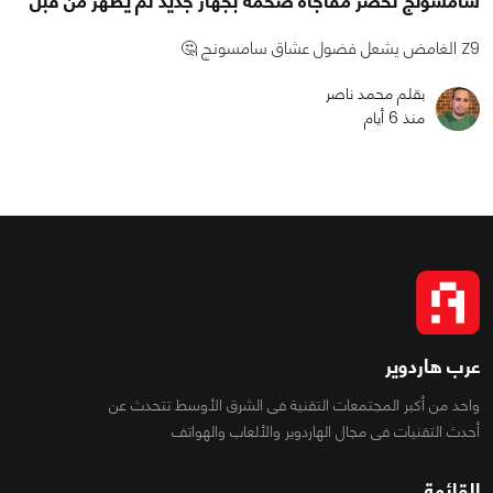
سامسونج تحضّر مفاجأة ضخمة بجهاز جديد لم يظهر من قبل
Z9 الغامض يشعل فضول عشاق سامسونج 🤔
بقلم محمد ناصر
منذ 6 أيام
عرب هاردوير
واحد من أكبر المجتمعات التقنية فى الشرق الأوسط تتحدث عن
أحدث التقنيات فى مجال الهاردوير والألعاب والهواتف
القائمة