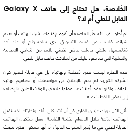
الخُلاصة، هل تحتاج إلى هاتف Galaxy X
القابل للطي أم لا؟
لم أُحاول في الأسطُر الماضية أن أقوم بإقناعك بشراء الهاتف أو بعدم
شرائه، فلست من قسم التسويق لدى سامسونج أو عند أحد
مُنافسيها، ولكني حاولت عرض نظرتي للأمر من النواحي الإيجابية
والسلبية التي قد تعود عليك من امتلاكك هاتف قابل للطي.
هذه النظرة ليست نظرة مُطلقة ونهائية، بل هي قابلة للتغير كون
الشركة الكورية لم تقم بالإعلان عن مواصفات أو تصاميم نهائية
للهاتف ولكنها فقط أعلنت عن عملها عليه في الوقت الجاري بالإضافة
إلى بعض اللقطات منه.
يأتي الآن دورك عزيزي القارئ في أن تُشاركني رأيك ونظرتك لمُستقبل
الهواتف الذكية خلال الأعوام القليلة القادمة، وهل ستكون الهواتف
القابلة للطي هي ما يُميز السنوات التالية، أم أنها ستكون فكرة تنبعث