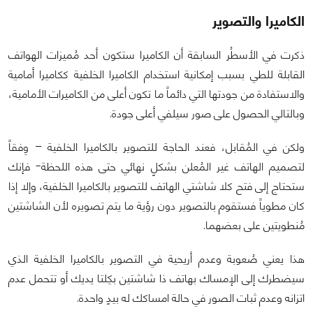
الكاميرا والتصوير
ذكرت في الأسطُر السابقة أن الكاميرا ستكون أحد مُميزات الهواتف
القابلة للطي بسبب إمكانية استخدام الكاميرا الخلفية ككاميرا أمامية
والاستفادة من جودتها التي دائماً ما تكون أعلى من الكاميرات الأمامية،
وبالتالي الحصول على صور سيلفي أعلى جودة.
ولكن في المُقابل، فعند الحاجة للتصوير بالكاميرا الخلفية – وِفقاً
لتصميم الهاتف غير المُعلن بشكلٍ نهائي حتى هذه اللحظة- فإنك
ستحتاج إلى فتح كلا شاشتي الهاتف للتصوير بالكاميرا الخلفية، وإلا إذا
كان مطوياً فستقوم بالتصوير دون رؤية ما يتم تصويره لأن الشاشتين
مُنطويتين على بعضهما.
هذا يعني صُعوبة وعدم أريحية في التصوير بالكاميرا الخلفية الذي
سيضطرك إلى الإمساك بهاتف ذا شاشتين بكِلتا يديك أو تتحمل عدم
اتزانه وعدم ثبات الصور في حالة امساكك له بيدٍ واحدة.