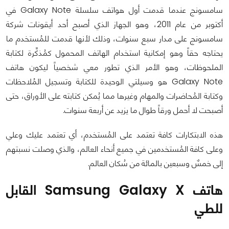
سامسونج عندما قدمت أول هواتف سلسلة Galaxy Note في
أكتوبر من عام 2011، وهو الجهاز الذي أصبح أحد أيقونات شركة
سامسونج على مدار سبع سنوات، وذلك لأنها قدمت للمُستخدم ما
يحتاجه حقاً وهو إمكانية استخدام الهاتف المحمول كمُذكِّرة لكتابة
الملحوظات، وهو الأمر الذي تطور معي شخصياً ليكون هاتف
Galaxy Note هو وسيلتي الوحيدة للكتابة وتسجيل المُلاحظات
وكتابة المُحاضرات والمهام وغيرها مما يُمكن كتابته على الأوراق، حتى
أصبحت لا أحمل ورقاً طوال ما يزيد عن أربعة سنوات.
هذه الابتكارات كافة تعتمد على المُستخدم، أي تعتمد عليك وعلي
وعلى كافة المُستخدمين في جميع أنحاء العالم، والذي وصلت نسبتهم
إلى خمسٌ وسبعين بالمائة من سُكان العالم.
هاتف Samsung Galaxy X القابل
للطي