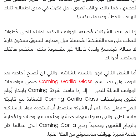
تُحصيها، فما بالك بهاتف يُطوى، هل فكرت في مدى احتمالية ثنيك
للهاتف بالخطأ، وعندها، ينكسر!
إذا لم تتخذ الشركات مُصنعة الهواتف الذكية القابلة للطي خُطوات
للتغلب على هذه المُشكلة المُحتملة قبل إصدارها للسوق ستكون كارثة
لا محالة، فبلمسةٍ واحدة خاطئة غير مقصودة منك، ستخسر هاتفك
وستخسر أموالك.
أما الشطر الثاني فهو بالنسبة للشاشة، والتي لن تُصبح زُجاجية بعد
اليوم، ولن نجد اسم
Corning Gorilla Glass
ضمن مواصفات
الهواتف القابلة للطي – إلا إذا قامت شركة Corning بابتكار زُجاج
مُقوى بمواصفات Corning Gorilla Glass المُعتادة مع قابليته
للطي- معنى هذا الأمر أن الشركة ستضطر أن تستخدم مواد بلاستيكية
قابلة للطي، والتي يعيبها سهولة خدشها وقِلّة متانتها وصلادتها مُقارنةً
بالزجاج المُقوى وتحديداً زجاج Corning Gorilla الذي لطالما كان
علامة مُميزة لهواتف سامسونج من الفئة العُليا.