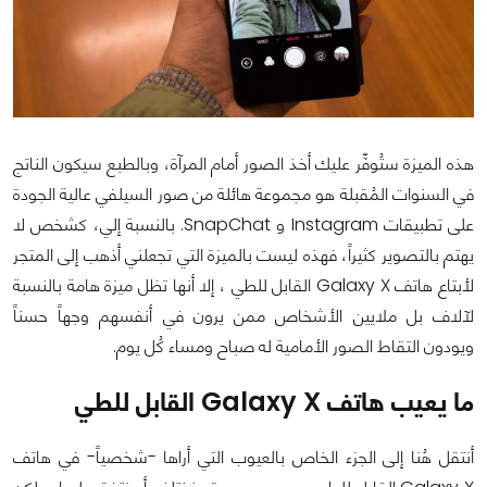
هذه الميزة ستُوفِّر عليك أخذ الصور أمام المرآة، وبالطبع سيكون الناتج
في السنوات المُقبلة هو مجموعة هائلة من صور السيلفي عالية الجودة
على تطبيقات Instagram و SnapChat. بالنسبة إلي، كشخص لا
يهتم بالتصوير كثيراً، فهذه ليست بالميزة التي تجعلني أذهب إلى المتجر
لأبتاع هاتف Galaxy X القابل للطي ، إلا أنها تظل ميزة هامة بالنسبة
لآلاف بل ملايين الأشخاص ممن يرون في أنفسهم وجهاً حسناً
ويودون التقاط الصور الأمامية له صباح ومساء كُل يوم.
ما يعيب هاتف Galaxy X القابل للطي
أنتقل هُنا إلى الجزء الخاص بالعيوب التي أراها -شخصياً- في هاتف