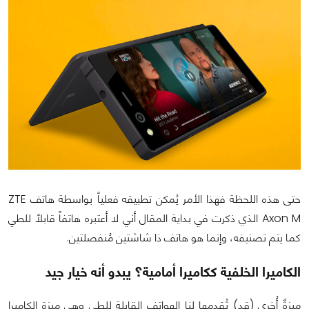
حتى هذه اللحظة فهذا الأمر يُمكن تطبيقه فعلياً بواسطة هاتف ZTE
Axon M الذي ذكرت في بداية المقال أني لا أعتبره هاتفاً قابلاً للطي
كما يتم تصنيفه، وإنما هو هاتف ذا شاشتين مُنفصلتين.
الكاميرا الخلفية ككاميرا أمامية؟ يبدو أنه خيار جيد
ميزةٌ أُخرى (قد) تُقدمها لنا الهواتف القابلة للطي وهي ميزة الكاميرا