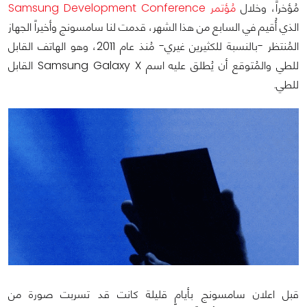
مُؤخراً، وخلال
مُؤتمر Samsung Development Conference
الذي أُقيم في السابع من هذا الشهر، قدمت لنا سامسونج وأخيراً الجهاز
المُنتظر -بالنسبة للكثيرين غيري- مُنذ عام 2011، وهو الهاتف القابل
للطي والمُتوقع أن يُطلق عليه اسم Samsung Galaxy X القابل
للطي.
قبل اعلان سامسونج بأيامٍ قليلة كانت قد تسربت صورة من