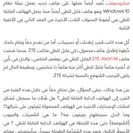
ميكروسوفت
تُفيد أيضاً عملها على هاتف جديد يعمل ببيئة نظام
Windows 10 وهو هاتف قابل للطي أيضاً. مما يجعل الهواتف القابلة
للطي هي أيقونة السنوات الثلاث الأخيرة من العقد الثاني في الألفية
الثانية.
كُلِ هذه كانت مُجرد إعلانات أو تسريبات، أما من تقدم حقاً وقام باتخاذ
خُطوة إطلاق هاتف محمول ذكي قابل للطي فكانت ZTE عندما قدمت
هاتف
ZTE Axon M
القابل للطي في نوفمبر الماضي، والذي في رأيي
لا أعتبره هاتفاً قابلاً للطي أكثر منه هاتفاً ذا شاشتين، وبطبيعة الحال لم
يلقى الترحيب المُتوقع بالنسبة لشركة ZTE.
بين هذا وذاك، يبقى السؤال، هل نحتاج حقاً في خلال هذه الفترة من
القرن إلى الهواتف الذكية القابلة للطي؟ هل هُناك ما سيجعل عُشاق
امتلاك الإصدارات الأخيرة من الهواتف المحمولة يُقبِلون على شرائها؟
وما الذي سيجعلهم يعزفون عنه؟ ما هي المُميزات والعيوب
(المُتوقعة) حتى هذه اللحظة في الهواتف الذكية القابلة للطي ؟ في
الأسطُر التالية، وبعد هذه المُقدِّمة الطويلة نسبياً، سأستعرض معكم