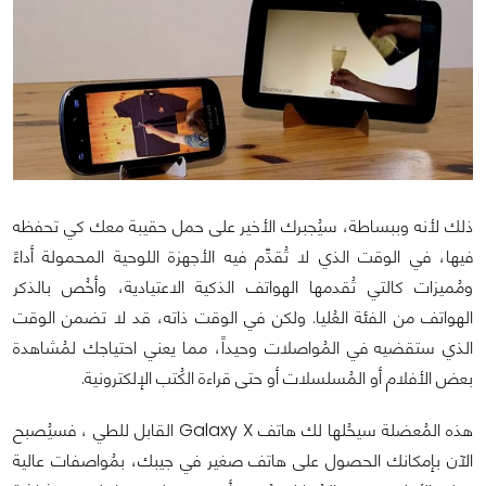
ذلك لأنه وببساطة، سيُجبرك الأخير على حمل حقيبة معك كي تحفظه
فيها، في الوقت الذي لا تُقدِّم فيه الأجهزة اللوحية المحمولة أداءً
ومُميزات كالتي تُقدمها الهواتف الذكية الاعتيادية، وأخُص بالذكر
الهواتف من الفئة العُليا. ولكن في الوقت ذاته، قد لا تضمن الوقت
الذي ستقضيه في المُواصلات وحيداً، مما يعني احتياجك لمُشاهدة
بعض الأفلام أو المُسلسلات أو حتى قراءة الكُتب الإلكترونية.
هذه المُعضلة سيحُلها لك هاتف Galaxy X القابل للطي ، فسيُصبح
الآن بإمكانك الحصول على هاتف صغير في جيبك، بمُواصفات عالية