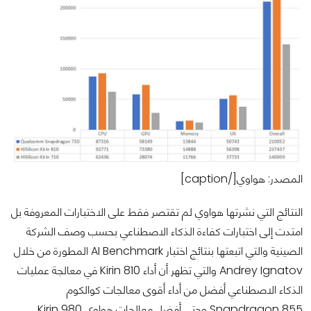
المصدر: هواوي[/caption]
النتائج التي نشرتها هواوي لم تقتصر فقط على الاختبارات المعروفة بل
امتدت إلى اختبارات كفاءة الذكاء الاصطناعي بحسب وصف الشركة
الصينية والتي اتبعتها بنتائج اختبار AI Benchmark المطورة من خلال
Andrey Ignatov والتي تظهر أن أداء Kirin 810 في معالجة عمليات
الذكاء الاصطناعي أفضل من أداء أقوى معالجات كوالكوم
Snapdragon 855 وحتى أفضل معالجات هواوي Kirin 980.