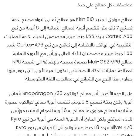
مواصفات كل معالج على حدة.
معالج هواوي الجديد Kirin 810 هو معالج ثماني النواة مصنع بدقة
تصنيع 7 نانو متر. تنقسم أنوية المعالج الثمانية إلى 6 أنوية من نوع
Cortex-A55 بتردد 1.55 جيجا هيرتز مخصصين للقيام بكافة العمليات
التقليدية في الهاتف بالإضافة إلى نواتين من نوع Cortex-A76 بتردد
1.55 جيجا هيرتز مخصصتان للأداء العالي. ويأتي مع الأنوية الثمانية
معالج Mali-G52 MP6 بصورة مدمجة بالإضافة إلى شريحة NPU
لمعالجة عمليات الذكاء الاصطناعي لتكون المرة الأولى التي توفر فيها
هواوي هذا النوع من الشرائح في معالجات الفئة المتوسطة.
على الجهة الأخرى يأتي معالج كوالكوم Snapdragon 730 بثماني
أنوية ولكن بدقة تصنيع 8 نانومتر. تنقسم أنوية معالج كوالكوم بصورة
مشابهة لمعالج هواوي فالمعالج به 6 أنوية للمهام التقليدية وإثنين
للأداء المرتفع ولكن الفارق أن الأنوية الستة هي أنوية من نوع Kyro
Silver 470 بتردد 1.8 جيجا هيرتز والنواتان الآخرتان من نوع Kyro
Gold بتردد 2.2 جيجا هيرتز. العالج مدعوم أيضاً بالمعالج الرسومي