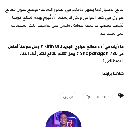
نتائج الاختبار كما يظهر أمامكم في الصور السابقة توضح تفوق معالج
هواوي في كافة النواحي ولكن لا يمكننا أن نُجزم بهذه النتائج كونها
نُشرت جميعها بواسطة هواوي وليس حتى بواسطة تلك المنصات
حتى وقتنا هذا.
ما رأيك في أداء معالج هواوي الجديد Kirin 810 ؟ وهل هو حقاً أفضل
من Snapdragon 730 ؟ وهل تقتنع بنتائج اختبار أداء الذكاء
الاصطناعي؟
شاركنا برأيك!
Qualcomm
هواوي