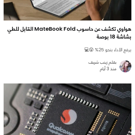
هواوي تكشف عن حاسوب MateBook Fold القابل للطي
بشاشة 18 بوصة
يرفع الأداء بنحو 25% 😮💻
بقلم زينب شريف
منذ 3 أيام