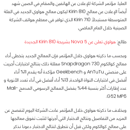
العليا. مؤتمر الشركة للإعلان عن الهاتفين والمقام في الصين شهد
أيضاً الإعلان عن معالج Kirin 810 ليكون معالج هواوي الجديد في الفئة
المتوسطة مستبدلاً Kirin 710 الذي توافر في معظم هواتف الشركة
الصينية خلال العام الماضي.
طالع:
هواوي تعلن عن Nova 5 بشريحة Kirin 810 الجديدة
وبحسب ما ذكرته هواوي خلال المؤتمر فإن المعالج الجديد يتخطى أداء
معالج كوالكوم Snapdragon 730 معللة ذلك بنتائج اختبارات أجريت
على منصتي AnTuTu و Geekbench مؤكدة أنه يقدم 11% أداء
أفضل في اختبارات النواة الواحدة, 13% أداء أفضل في أداء تعدد الأنوية و
عدد إطارات أكثر بنسبة 44% بفضل المعالج الرسومي المدمج Mali-
G52 MP6.
وبخلاف ما ذكرته هواوي خلال المؤتمر عادت الشركة اليوم لتفصح عن
المزيد من التفاصيل ونتائج الاختبار التي أجرتها لتثبت تفوق معالجها
على معالج كوالكوم ولكن قبل أن نتطرق لنتائج الاختبار دعونا نذكر