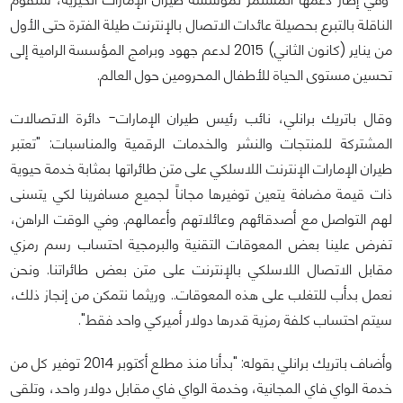
الناقلة بالتبرع بحصيلة عائدات الاتصال بالإنترنت طيلة الفترة حتى الأول
من يناير (كانون الثاني) 2015 لدعم جهود وبرامج المؤسسة الرامية إلى
تحسين مستوى الحياة للأطفال المحرومين حول العالم.
وقال باتريك برانلي، نائب رئيس طيران الإمارات- دائرة الاتصالات
المشتركة للمنتجات والنشر والخدمات الرقمية والمناسبات: "تعتبر
طيران الإمارات الإنترنت اللاسلكي على متن طائراتها بمثابة خدمة حيوية
ذات قيمة مضافة يتعين توفيرها مجاناً لجميع مسافرينا لكي يتسنى
لهم التواصل مع أصدقائهم وعائلاتهم وأعمالهم. وفي الوقت الراهن،
تفرض علينا بعض المعوقات التقنية والبرمجية احتساب رسم رمزي
مقابل الاتصال اللاسلكي بالإنترنت على متن بعض طائراتنا. ونحن
نعمل بدأب للتغلب على هذه المعوقات.. وريثما نتمكن من إنجاز ذلك،
سيتم احتساب كلفة رمزية قدرها دولار أميركي واحد فقط".
وأضاف باتريك برانلي بقوله: "بدأنا منذ مطلع أكتوبر 2014 توفير كل من
خدمة الواي فاي المجانية، وخدمة الواي فاي مقابل دولار واحد، وتلقى