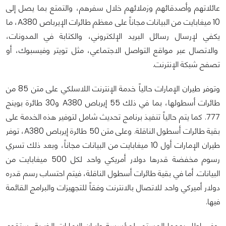
عائلاتهم وأصدقائهم وزملائهم خلال سفرهم، والتمتع بما يصل إلى
10 ميغابايت من البيانات مجاناً على معظم طائرات الإيرباص A380، ما
يكفي لإرسال رسائل البريد الإلكتروني، والكتابة في المدونات،
والاتصال عبر مواقع التواصل الاجتماعي، مثل تويتر وفيسبوك، أو
تصفح شبكة الإنترنت.
وتوفر طيران الإمارات حالياً خدمة الإنترنت اللاسلكي على متن 85 من
طائرات أسطولها، بما في ذلك 55 إيرباص A380 و30 طائرة بوينج
777. كما يتم حالياً تنفيذ برنامج تحديث شامل لتوفير هذه الخدمة على
بقية طائرات أسطول الناقلة. وعلى متن 50 طائرة إيرباص A380، توفر
طيران الإمارات أول 10 ميغابايت من البيانات مجاناً، وبعد ذلك تسري
رسوم مخفضة قدرها دولار أمريكي واحد لكل 500 ميغابايت من
البيانات. أما في بقية طائرات أسطول الناقلة، فيتم احتساب رسم قدره
دولار أميركي واحد للاتصال بالانترنت وفقاً للتجهيزات والبرامج القائمة
فيها.
وفي إطار دعمها المستمر لمؤسسة طيران الإمارات الخيرية، ستقوم