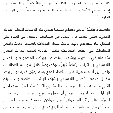
كلا الخدمتين، المجانية وذات الكلفة الرمزية، إقبالاً كبيراً من المسافرين،
إذ يستخدم 35% من ركابنا هذه الخدمة وخصوصاً على الرحلات
الطويلة".
واستطرد قائلاً: "تندرج معظم رحلاتنا ضمن فئة الرحلات الدولية طويلة
المدى، ونحن نعرف بأن العديد من مسافرينا يرغبون في البقاء على
اتصال أثناء سفرهم. ولهذا قامت طيران الإمارات باستثمار مئات ملايين
الدولارات في أنظمة اتصالات فائقة الحداثة لتوفير قدرات اتصال
متكاملة في الأجواء. ويشهد استخدام الهواتف المحمولة والاتصال
اللاسلكي بالإنترنت ارتفاعاً كبيراً، وخصوصاً خلال مواسم العطلات،
ونحن نرى أن مسافرينا على استعداد لدفع رسم رمزي قدره دولار واحد
مقابل خدمة الاتصال اللاسلكي بشبكة الإنترنت، خاصة وأنه سيتم
التبرع بحصيلة هذه الرسوم لدعم المشاريع التي تنفذها مؤسسة طيران
الإمارات الخيرية. ونحن نتوقع أن يصل مجموع التبرعات التي ستذهب
للمؤسسة إلى 40 الف دولار أميركي، ولكن الحصيلة قد تزيد إذا ما قام
عدد أكبر من المسافرين باستخدام الواي- فاي خلال الفترة الممتدة حتى