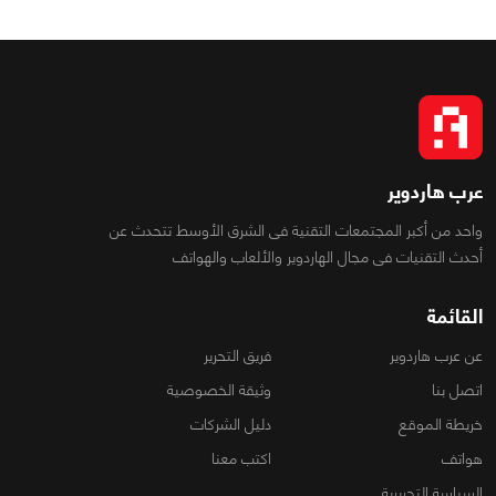
عرب هاردوير
واحد من أكبر المجتمعات التقنية فى الشرق الأوسط تتحدث عن
أحدث التقنيات فى مجال الهاردوير والألعاب والهواتف
القائمة
عن عرب هاردوير
فريق التحرير
اتصل بنا
وثيقة الخصوصية
خريطة الموقع
دليل الشركات
هواتف
اكتب معنا
السياسة التحريرية