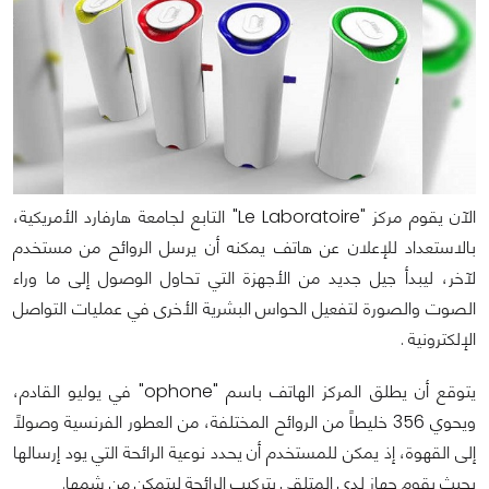
الآن يقوم مركز "Le Laboratoire" التابع لجامعة هارفارد الأمريكية،
بالاستعداد للإعلان عن هاتف يمكنه أن يرسل الروائح من مستخدم
لآخر، ليبدأ جيل جديد من الأجهزة التي تحاول الوصول إلى ما وراء
الصوت والصورة لتفعيل الحواس البشرية الأخرى في عمليات التواصل
الإلكترونية .
يتوقع أن يطلق المركز الهاتف باسم "ophone" في يوليو القادم،
ويحوي 356 خليطاً من الروائح المختلفة، من العطور الفرنسية وصولاً
إلى القهوة، إذ يمكن للمستخدم أن يحدد نوعية الرائحة التي يود إرسالها
بحيث يقوم جهاز لدى المتلقي بتركيب الرائحة ليتمكن من شمها.