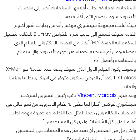
السينمائية العملاقة بجلب أفلامها السينمائية أيضا إلى منصات
الأندرويد سوف يصبح الأمر أكثر متعة.
حيث أعلنت مجموعة سينشوري فوكس أنه من بدايات شهر أكتوبر
القادم سوف تسمح إلى جانب شراء الأقراص Blu-ray للافلام بتحميل
نسخة عالية الجودة "HD" أيضا من الاصدار الإلكترونى للفيلم الذى
تفضله ,ومن ثم تستطيع تحميله عبر أجهزة الأندرويد والإستمتاع
بالمشاهدة بأفضل أداء.
وسوف يكون الفيلم الأول الذى سوف يدعم هذه الخدمة هو X-Men
first class ,كما أن العرض سيكون متوفر فى امريكا ,بريطانيا ,فرنسا
وألمانيا.
وقد صرّح
Vincent Marcais
نائب رئيس التسويق لشركات
سينشوري فوكس "نظرا لما حظى به نظام الأندرويد من نمو هائل فى
المنصات النقالة ,فإن دعمنا لمثل هذا النظام هو خطوة مهمة لجلب
أفلامنا على كلّ الشاشات ولدى كل المستخدمين"
ولكن هل من المحتمل أن تمتد مثل هذه الخدمات فى المستقبل
القريب أو البعيد إلى المنطقة العربية؟