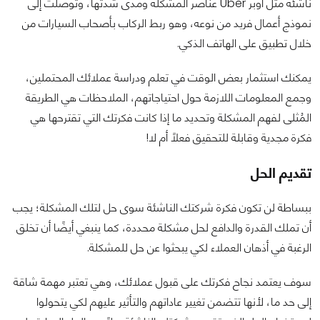
ناشئة مثل أوبر Uber عناصر المشكلة ومدى شدتها، وتوصلت إلى
نموذج أعمال فريد من نوعه، وهو ربط الركاب بأصحاب السيارات من
خلال تطبيق على الهاتف الذكي.
يمكنك استثمار بعض الوقت في تعلم ودراسة عملائك المحتملين،
وجمع المعلومات اللازمة حول احتياجاتهم، الملاحظات هي الطريقة
المُثلى لفهم المشكلة وتحديد ما إذا كانت فكرتك التي تقترحها هي
فكرة مجدية وقابلة للتحقيق فعلًا أم لا!
تقديم الحل
ببساطة لن تكون فكرة شركتك الناشئة سوى حل لتلك المشكلة؛ يجب
أن تملك القدرة والدافع لحل مشكلة محددة، كما ينبغي أيضًا أن تخلق
الرغبة في أذهان العملاء لكي يبحثوا عن حل للمشكلة.
سوف يعتمد نجاح فكرتك على قبول عملائك، وهي تعتبر مهمة شاقة
إلى حد ما، لأنها تتضمن تغيير عاداتهم والتأثير عليهم لكي يتحولوا