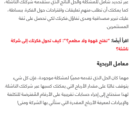
عبر تحديد شامل للمشكلة والحل الناتج الذي ستقدمه شركتك الناشئة،
كما يمكنك أن تطلب منهم تعليقات واقتراحات حول الفكرة. ببساطة،
عليك تبرير مصداقية ومدى تفاؤل فكرتك لكي تحصل على ثقة
المستثمرين.
اقرأ أيضًا:
“نفتح قهوة ولا مطعم؟”: كيف تحول فكرتك إلى شركة
ناشئة؟
معامل الربحية
مهما كان الحل الذي تقدمه مميزًا لمشكلة موجودة، فإن كل شيء
يتوقف غالبًا على مقدار الأرباح التي يمكنك كسبها عبر شركتك الناشئة.
لهذا ستحتاج إلى إجراء حسابات تقريبية على الأرقام المُفترضة للتكلفة
والإيرادات لمعرفة الأرباح المقدرة التي ستأتي بها الشركة ومتى!
من خلال القيام بذلك، سوف تتمكن من قياس مؤشر أو معامل الربحية
لفكرة شركتك الناشئة، حتى أن المستثمرين يبحثون دائمًا عن هذا