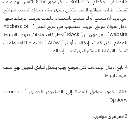
3.أيضا في المقطع " Settings "، انقر فوق Sites لتعيين نهج ملف
تعريف ارتباط لمواقع الويب بشكل فردي. هنا، يمكنك تحديد المواقع
التي تريد أن تسمح أو لا تسمح باستخدام ملفات تعريف الارتباط معها.
أدخل عنوان موقع الويب المطلوب في مربع النص " Address of
website". انقر فوق الزر" Block "لحظر كافة ملفات تعريف الارتباط
للموقع الذي قمت بإدخاله ، أو زر " Allow " للسماح لكافة ملفات
تعريف الارتباط للموقع الذي قمت بإدخاله.
4.تابع إدخال الإعدادات لكل موقع ويب بشكل أحادي لتعيين نهج ملف
تعريف ارتباط.
5.انقر فوق موافق للعودة إلى الصندوق الحواري " Internet
Options ".
6.انقر فوق موافق.