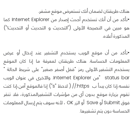
هناك طريقتان لضمان أنك تستعرض موقع مشفر.
•تأكد من أن أنك تستخدم أحدث إصدار من Internet Explorer كما
هو مبين في النصيحة الأولى ("التحديث و التحديث أو التحديث!")
المذكورة أعلاه.
•تأكد من أن موقع الويب يستخدم التشفير عند إدخال أو عرض
المعلومات الحساسة. هناك طريقتان لمعرفة ما إذا كان الموقع
يستخدم التشفير،الأولى رمز "قفل أصفر صغير" على شريط الحالة "
status bar "من Internet Explorer. والآخرى في عنوان الويب
نفسه،إذا كان يبدأ ب https:// ( لاحظ "s") إذا فالموقع آمن،إذا كنت
تقوم بزيارة موقع بدون أي من مؤشرات التشفيرالمذكورة، فلا تنقر
فوق Submit أو Save أو الزر OK ، لأنه سوف يتم إرسال المعلومات
الحساسة دون يتم تشفيرها.