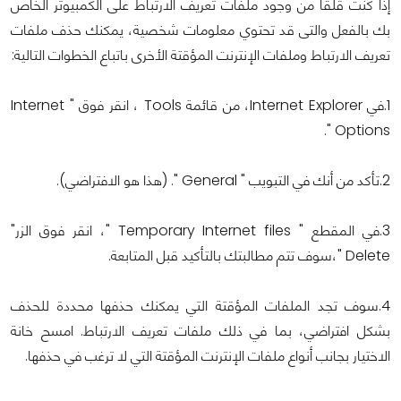
إذا كنت قلقا من وجود ملفات تعريف الارتباط على الكمبيوتر الخاص
بك بالفعل والتى قد تحتوي معلومات شخصية، يمكنك حذف ملفات
تعريف الارتباط وملفات الإنترنت المؤقتة الأخرى باتباع الخطوات التالية:
1.في Internet Explorer، من قائمة Tools ، انقر فوق " Internet
Options ".
2.تأكد من أنك في التبويب " General ". (هذا هو الافتراضي).
3.في المقطع " Temporary Internet files "، انقر فوق الزر"
Delete "،سوف تتم مطالبتك بالتأكيد قبل المتابعة.
4.سوف تجد الملفات المؤقتة التي يمكنك حذفها محددة للحذف
بشكل افتراضي، بما في ذلك ملفات تعريف الارتباط. امسح خانة
الاختيار بجانب أنواع ملفات الإنترنت المؤقتة التي لا ترغب في حذفها.