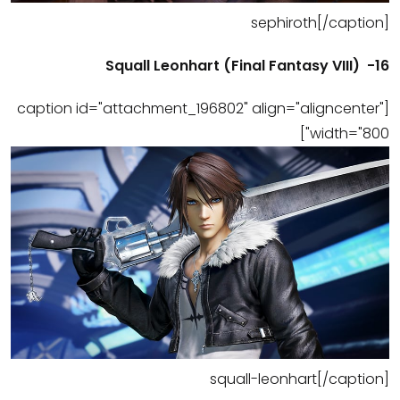
sephiroth[/caption]
16- (Final Fantasy VIII) Squall Leonhart
[caption id="attachment_196802" align="aligncenter"
width="800"]
squall-leonhart[/caption]