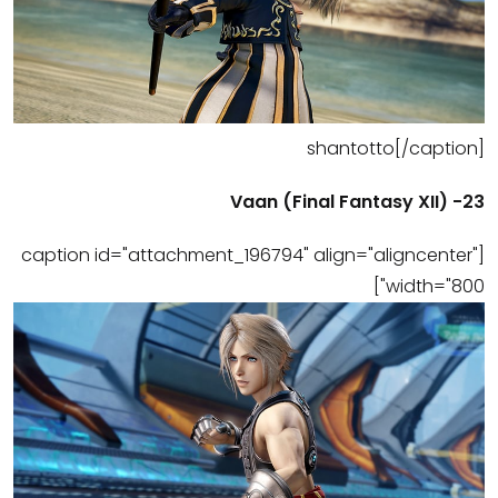
shantotto[/caption]
23- Vaan (Final Fantasy XII)
[caption id="attachment_196794" align="aligncenter"
width="800"]