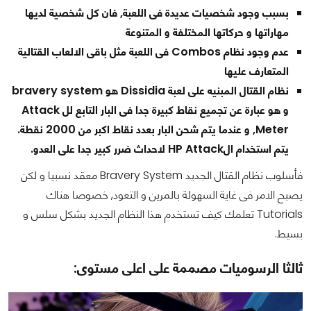
بسبب وجود شخصيات عديدة فى اللعبة, فان كل شخصية لديها
مهاراتها و حركاتها المختلفة و المتنوعة
عدم وجود نظام Combos فى اللعبة مثل باقى الالعاب القتالية
المتعارف عليها
bravery system
نظام القتال المبنيه على لعبة Dissidia هو
و هو عبارة عن تجميع نقاط كبيرة جدا فى البار التابع لل Attack
Meter, و عندما يتم شحن البار بعدد نقاط اكبر من 2000 نقطة.
يتم استخدام الHP Attack لاحداث ضرر كبير جدا على العدو.
فأسلوب نظام القتال الجديد Bravery System معقد نسبيا و لكن
يصبح الامر فى غاية السهولة بالمرين و التعود, خصوصا هناك
Tutorials تعلمك كيف تستخدم هذا النظام الجديد بشكل سلس و
بسيط.
ثالثا الرسوميات مصممة على اعلى مستوى: