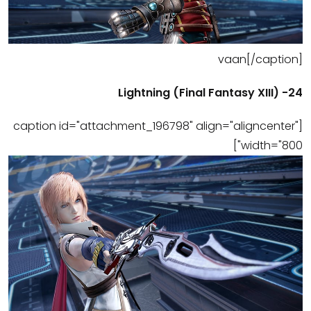
vaan[/caption]
24- (Final Fantasy XIII) Lightning
[caption id="attachment_196798" align="aligncenter"
width="800"]