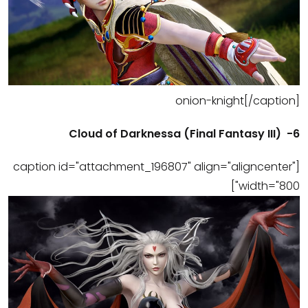
onion-knight[/caption]
6- (Final Fantasy III) Cloud of Darknessa
[caption id="attachment_196807" align="aligncenter"
width="800"]