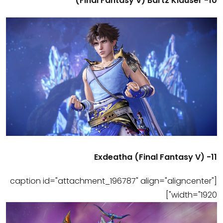
10- Final Fantasy V) Bartz Klauser)
11- Exdeatha (Final Fantasy V)
[caption id="attachment_196787" align="aligncenter"
width="1920"]