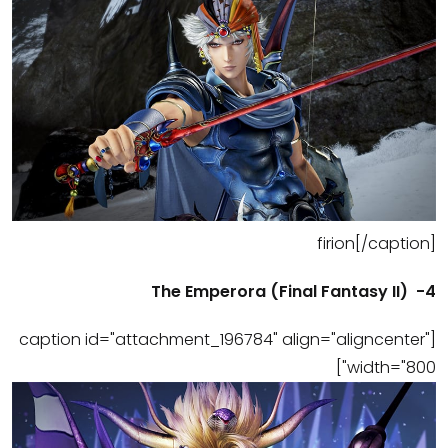
firion[/caption]
4- (Final Fantasy II) The Emperora
[caption id="attachment_196784" align="aligncenter"
width="800"]