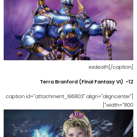
exdeath[/caption]
12- (Final Fantasy VI) Terra Branford
[caption id="attachment_196803" align="aligncenter"
width="800"]