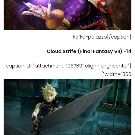
kefka-palazzo[/caption]
14- (Cloud Strife (Final Fantasy VII
[caption id="attachment_196789" align="aligncenter"
width="800"]