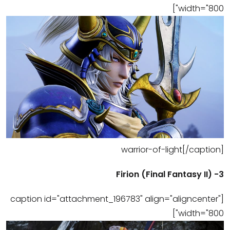
width="800"]
warrior-of-light[/caption]
3- Firion (Final Fantasy II)
[caption id="attachment_196783" align="aligncenter"
width="800"]