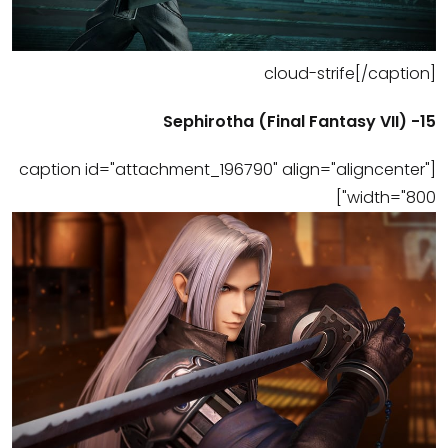
cloud-strife[/caption]
15- Sephirotha (Final Fantasy VII)
[caption id="attachment_196790" align="aligncenter"
width="800"]