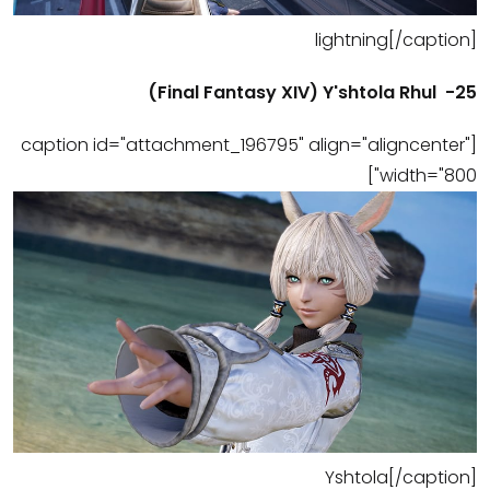
lightning[/caption]
25- Final Fantasy XIV) Y'shtola Rhul)
[caption id="attachment_196795" align="aligncenter"
width="800"]
Yshtola[/caption]