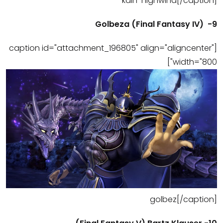
kain-highwind[/caption]
9- (Final Fantasy IV) Golbeza
[caption id="attachment_196805" align="aligncenter"
width="800"]
golbez[/caption]