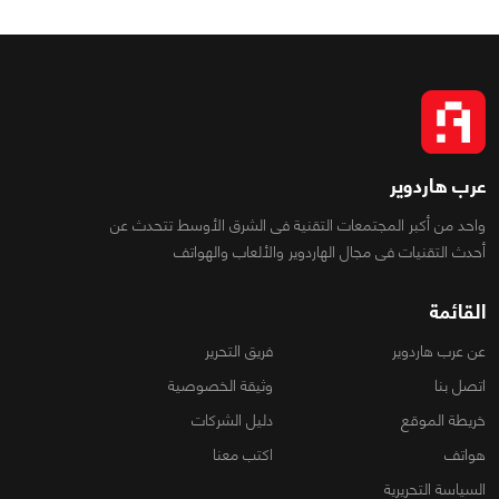
عرب هاردوير
واحد من أكبر المجتمعات التقنية فى الشرق الأوسط تتحدث عن
أحدث التقنيات فى مجال الهاردوير والألعاب والهواتف
القائمة
عن عرب هاردوير
فريق التحرير
اتصل بنا
وثيقة الخصوصية
خريطة الموقع
دليل الشركات
هواتف
اكتب معنا
السياسة التحريرية