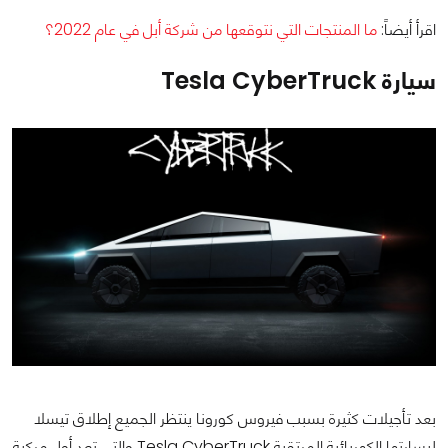
اقرأ أيضاً:
ما المنتجات التي نتوقعها من شركة أبل في عام 2022؟
سيارة Tesla CyberTruck
بعد تأجيلات كثيرة بسبب فيروس كورونا ينتظر الجميع إطلاق تيسلا
ليسارتها الكهربائية المرتقبة Tesla CyberTruck والتي تعد أول مركبة