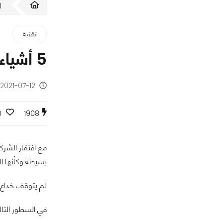
ا
تقنية
5 أشياء استغلتها الشركات لخداع المستخدمين لشراء هواتفهم الجديدة!
2021-07-12 - منذ 5 سنوات
0
1908
مع افتقار الشرك
بسيطة وكأنها ا
لم يتوقف خداع ا
في السطور التالية نستعرض معكم 5 