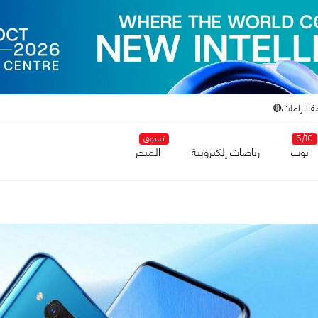
ة الرامات🔴
5/10
تسوق
توب
رياضات إلكترونية
المتجر