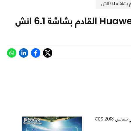
كشفنا فيما سبق عن مواصفات هاتف Huawei Ascend Mate و الذي سيتم عرضه في معرض CES 2013