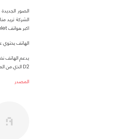
اكبر هواتف Phablet التي من الممكن ان نراها خلال العام الجديد 2013.
الهاتف يحتوي على مُعالج رباعي النواه بتردد 8GHz
D2 الذي من المفترض عرضه ايضاً في معرض CES 2013.
المصدر