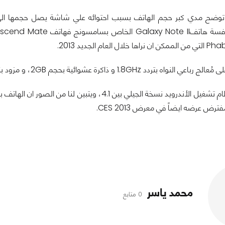
1. و ذاكرة عشوائية بحجم 2GB، و مزود بكاميرا خلفية قوية تصل دقتها الي 13 ميجا بكسل.
محمد ياسر
0 متابع