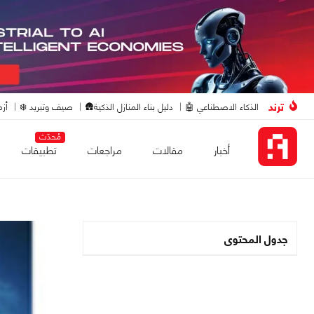
ترند
الذكاء الاصطناعي 🤖
دليل بناء المنازل الذكية🛖
صيف وتبريد ❄️
أزم
مُحدّث
أخبار
مقالات
مراجعات
تطبيقات
جدول المحتوى