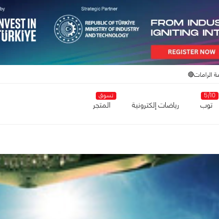
ة الرامات🔴
5/10
تسوق
توب
رياضات إلكترونية
المتجر