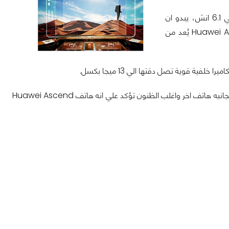
الصور الجديدة توضح مدي كبر حجم الهاتف بسبب احتوائه علي شاشة يصل حجمها الي 6.1 انش، يبدو ان
الشركة تريد منافسة هاتفGalaxy Note II الخاص بسامسونج فهاتف Huawei Ascend Mate يُعد من
يدعم الهاتف نظام تشغيل الأندرويد نسخة الجيلي بين 4.1، ويتبين لنا من الصور ان الهاتف بجانبه هاتف اخر واغلب الظنون تؤكد علي انه هاتف Huawei Ascend