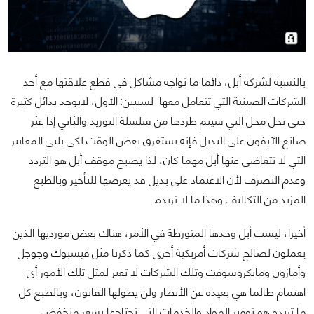
بالنسبة لشركة أبل، دائما ما تواجه مشاكل في قطع علاقتها مع أحد
الشركات الصينية التي تتعامل معها لسببين: الأول، لايوجد بدائل كثيرة
حتى تحل محل التي سيتم طردها من سلسلة التوريد والثاني إذا عثر
صانع الآيفون على البديل فإنه يستغرق بعض الوقت لكي يلبي المعايير
التي لا تتغاضى عنها أبل مهما كان، لذا يصبح موقف أبل هو التردد
وعدم التصرف لأن الاعتماد على بديل قد يعرضها للتأخير وبالطبع
المزيد من التكاليف وهذا ما لا تريده.
أخيرا، ليست أبل وحدها المتورطة في الأمر، هناك بعض مورديها الذين
يعملون لصالح شركات أمريكية أخرى كما ذكرنا مثل فيسبوك وجوجل
وأمازون ومايكروسوفت وتلك الشركات لا تعير لمثل تلك الأمور أي
اهتمام طالما هي بعيدة عن الأنظار ولن يطولها القانون، وبالطبع كل
ما تريده هو توفير المواد والخدمات التي تحتاجها بسعر منخفض