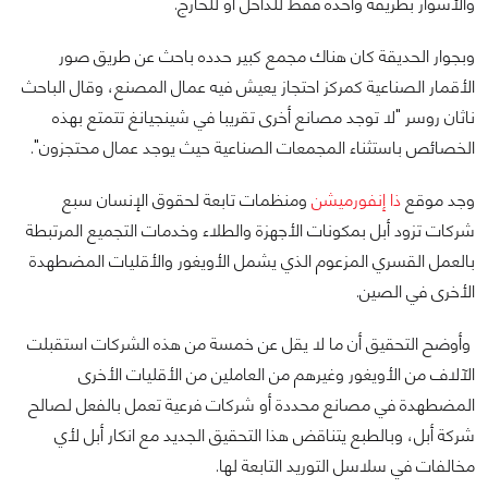
والأسوار بطريقة واحدة فقط للداخل أو للخارج.
وبجوار الحديقة كان هناك مجمع كبير حدده باحث عن طريق صور
الأقمار الصناعية كمركز احتجاز يعيش فيه عمال المصنع، وقال الباحث
ناثان روسر "لا توجد مصانع أخرى تقريبا في شينجيانغ تتمتع بهذه
الخصائص باستثناء المجمعات الصناعية حيث يوجد عمال محتجزون".
وجد موقع
ذا إنفورميشن
ومنظمات تابعة لحقوق الإنسان سبع
شركات تزود أبل بمكونات الأجهزة والطلاء وخدمات التجميع المرتبطة
بالعمل القسري المزعوم الذي يشمل الأويغور والأقليات المضطهدة
الأخرى في الصين.
وأوضح التحقيق أن ما لا يقل عن خمسة من هذه الشركات استقبلت
الآلاف من الأويغور وغيرهم من العاملين من الأقليات الأخرى
المضطهدة في مصانع محددة أو شركات فرعية تعمل بالفعل لصالح
شركة أبل، وبالطبع يتناقض هذا التحقيق الجديد مع انكار أبل لأي
مخالفات في سلاسل التوريد التابعة لها.