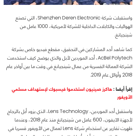
واستقبلت شركة Shenzhen Deren Electronic، التي تصنع
الهوائيات والكابلات الداخلية للشركة لأمريكية، 1000 عامل من
شينجيانغ.
كما شاهد أحد المشاركين في التحقيق، مقطع فيديو خاص بشركة
AcBel Polytech، أحد الموردين لأبل والذي يوضح كيف استخدمت
الشركة العمالة القسرية من عمال شينجيانغ في وقت ما بين أواخر عام
2018 وأوائل عام 2019.
إقرأ أيضا :
هاكرز صينيون استخدموا فيسبوك لإستهداف مسلمي
الأويغور
واستقبل أحد الموردين، Lens Technology، الذي يزود أبل بالزجاج
لأجهزة الآيفون، 600 عامل من شينجيانغ منذ عام 2018، وعندما
ظهرت تقارير عن استخدام شركة Lens لعمال من الأويغور قسريا في