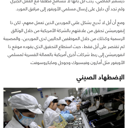
ديسمبر الماضي، ردت أبل بأنها لا تتسامح مطلقا مع العمل الجبري
ولم تجد أي دليل على إرسال مسلمي الأويغور إلى مرافق المورد.
ومع أن أبل لا تُدرج بشكل علني الموردين الذين تعمل معهم، لكن ذا
إنفورميشن تحقق من علاقتهم بالشركة الأمريكية من خلال الوثائق
الرسمية وكذلك من خلال الموظفين الحاليين لدى الموردين، والمصيبة
لم تقتصر على أبل فقط، حيث استطاع التحقيق الذي يقوده موقع ذا
انفورميشن إلى ربط شركات أخرى أمريكية بالعمالة القسرية لمسلمي
الأويغور مثل أمازون وفيسبوك وجوجل ومايكروسوفت.
الإضطهاد الصيني