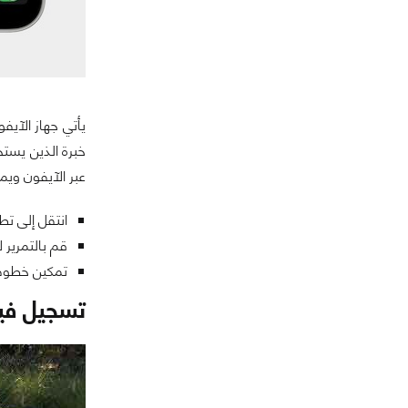
يأتي جهاز الآي
خبرة الذين يس
عبر الآيفون ويم
انتقل إلى تط
قم بالتمرير ل
تمكين خطوط ال
تسجيل فيد