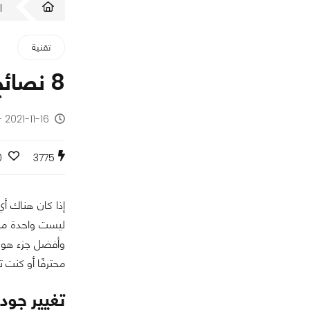
ا
تقنية
8 نصائح وحيل للحصول على صور وفيديوهات إحترافية بكاميرا الآيفون
2021-11-16 - منذ 4 سنوات
0
3775
إذا كان هناك أي
ليست واحدة من 
وأفضل جزء هو أ
محترفًا أو كنت تلتقط الصور ك
تغيير جودة