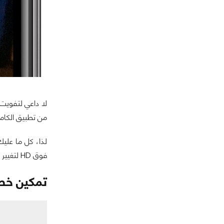
لا داعي لتفويت
من تطبيق الكامير
لذا، كل ما عليك
فوق HD لتغيير الدقة إلى 4K ثم التبديل بين 24 و 30 و 60 إطارًا في الثانية من أجل تسجيل مقاطع فيديو أكثر سلاسة.
تمكين خطوط