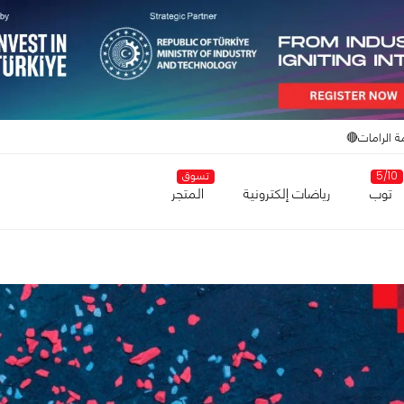
ة الرامات🔴
5/10
تسوق
توب
رياضات إلكترونية
المتجر