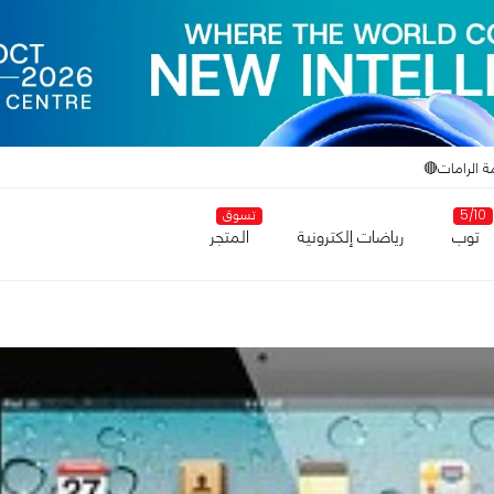
ة الرامات🔴
5/10
تسوق
توب
رياضات إلكترونية
المتجر