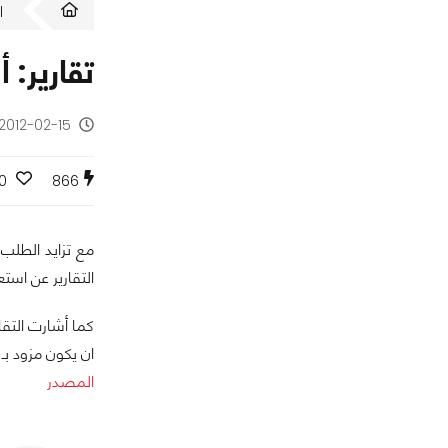
ا
تقارير: أ
2012-02-15 - منذ 14 سنة
0
866
التقارير عن اس
ان يكون مزود بـ Retina Display.
المصدر