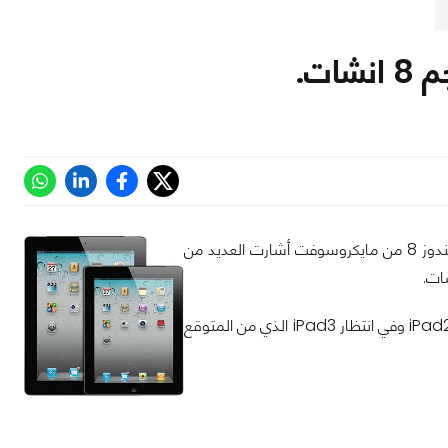
ت.
مع تزايد الطلب على الحواسب اللوحية واشتعال المنافسة من سامسونج واقتراب طرح ويندوز 8 من مايكروسوفت أشارت العديد من
ات.
كما أشارت التقارير أيضًا ان الشاشة الجديدة ستكون بدرجة وضوح 1024768x القريبة من iPad2 وفي انتظار iPad3 الذي من المتوقع