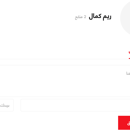
ريم كمال
2 متابع
ق