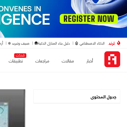
ترند
الذكاء الاصطناعي 🤖
دليل بناء المنازل الذكية🛖
صيف وتبريد ❄️
أزم
مُحدّث
أخبار
مقالات
مراجعات
تطبيقات
جدول المحتوى