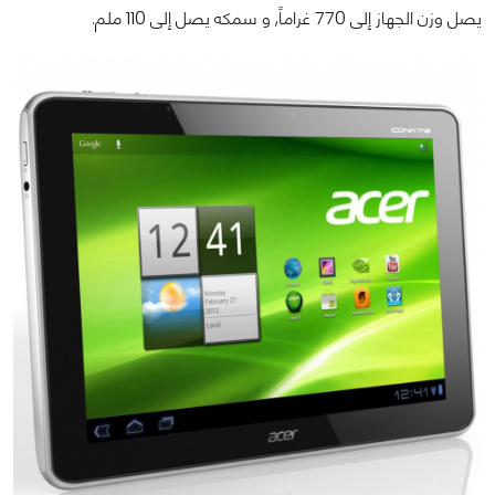
يصل وزن الجهاز إلى 770 غراماً, و سمكه يصل إلى 110 ملم.