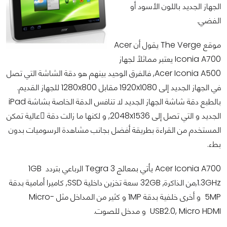
الجهاز الجديد باللون الأسود أو
الفضي.
موقع The Verge يقول أن Acer
Iconia A700 يعتبر مماثلاً لجهاز
Acer Iconia A500, فالفرق الوحيد بينهم هو دقة الشاشة التي تصل
في الجهاز الجديد إلى 1920x1080 مقابل 1280x800 للجهاز القديم.
بالطبع دقة شاشة الجهاز الجديد لا تنافس الدقة الخاصة بشاشة iPad
الجديد و التي تصل إلى 2048x1536, و لكنها ما زالت دقة ًعالية تمكن
المستخدم من القراءة بطريقة أفضل بجانب مشاهدة الرسوميات بدون
بطء.
Acer Iconia A700 يأتي بمعالج Tegra 3 الرباعي بتردد 1GB
,1.3GHzمن الذاكرة, 32GB سعة تخزين داخلية SSD, كاميرا أمامية بدقة
5MP و أخرى خلفية بدقة 1MP و كثير من المداخل مثل Micro-
USB2.0, Micro HDMI و مدخل للصوت.