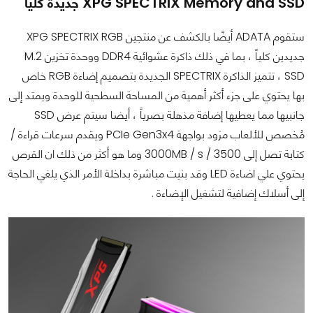
XPG SPECTRIX Memory and SSD جديدة كلياً
ستقوم ADATA أيضًا بالكشف عن منتجين XPG SPECTRIX RGB
جديدين كلياً ، بما في ذلك ذاكرة عشوائية DDR4 ووحدة تخزين M.2
SSD ، تتميز الذاكرة SPECTRIX الجديدة بتصميم إضاءة RGB خاص
بها يحتوي على جزء أكثر أهمية من المساحة السطحية للوحدة ويمتد إلى
جانبيها مما يعطيها إضافة مذهلة بصرياً ، أيضا سيتم عرض SSD
مُخصص للألعاب مزود بواجهة PCIe Gen3x4 ويقدم سرعات قراءة /
كتابة تصل إلى 3500 / 3000MB / s وما هو أكثر من ذلك ان القرص
يحتوي علي اضاءة LED وقد بنيت مباشرة بداخلة الأمر الذي يلغي الحاجة
إلى أسلاك إضافية لتشغيل الإضاءة .