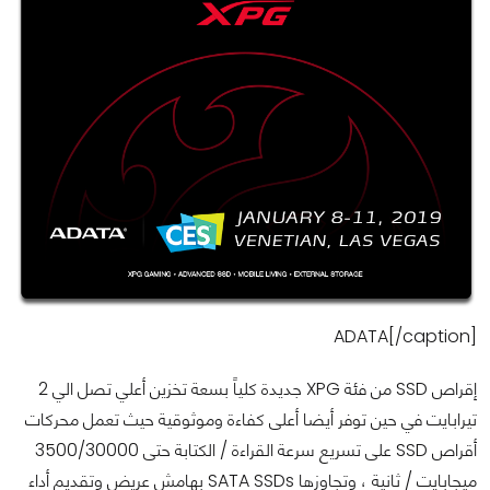
ADATA[/caption]
إقراص SSD من فئة XPG جديدة كلياً بسعة تخزين أعلي تصل الي 2
تيرابايت في حين توفر أيضا أعلى كفاءة وموثوقية حيث تعمل محركات
أقراص SSD على تسريع سرعة القراءة / الكتابة حتى 3500/30000
ميجابايت / ثانية ، وتجاوزها SATA SSDs بهامش عريض وتقديم أداء