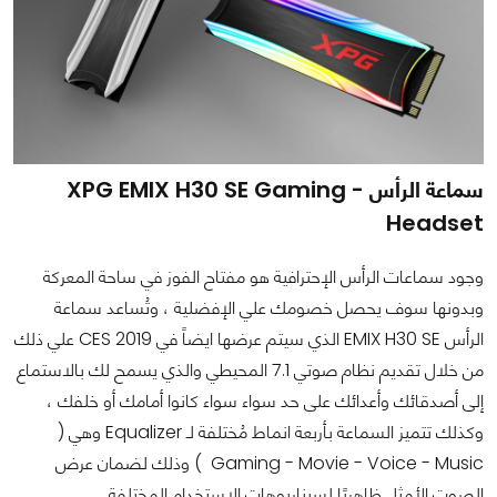
سماعة الرأس - XPG EMIX H30 SE Gaming
Headset
وجود سماعات الرأس الإحترافية هو مفتاح الفوز في ساحة المعركة
وبدونها سوف يحصل خصومك علي الإفضلية ، وتُساعد سماعة
الرأس EMIX H30 SE الذي سيتم عرضها ايضاً في CES 2019 علي ذلك
من خلال تقديم نظام صوتي 7.1 المحيطي والذي يسمح لك بالاستماع
إلى أصدقائك وأعدائك على حد سواء سواء كانوا أمامك أو خلفك ،
وكذلك تتميز السماعة بأربعة انماط مُختلفة لـ Equalizer وهي (
Gaming - Movie - Voice - Music ) وذلك لضمان عرض
الصوت الأمثل ظاهريًا لسيناريوهات الاستخدام المختلفة.