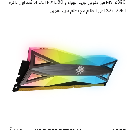
MSI Z390I في تكوين تبريد الهواء و SPECTRIX D80 تُعد أول ذاكرة
RGB DDR4 في العالم مع نظام تبريد هجين .