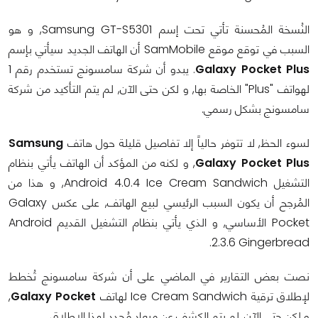
النُسخة المُحسنة تأتي تحت إسم Samsung GT-S5301, و هو
السبب في توقع موقع SamMobile أن الهاتف الجديد سيأتي بإسم
Galaxy Pocket Plus
. يبدو أن شركة سامسونج تستخدم رقم 1
لهواتف "Plus" الخاصة بها, و لكن حتى الآن, لم يتم التأكيد من شركة
سامسونج بشكل رسمي.
لسوء الحظ, لا تتوفر حالياً إلا تفاصيل قليلة حول هاتف
Samsung
Galaxy Pocket Plus
, و لكنه من المؤكد أن الهاتف يأتي بنظام
التشغيل Android 4.0.4 Ice Cream Sandwich, و هذا من
المُرجح أن يكون السبب الرئيسي لبيع الهاتف, على عكس Galaxy
Pocket الأساسي, و الذي يأتي بنظام التشغيل القديم Android
2.3.6 Gingerbread.
نصت بعض التقارير في الماضي على أن شركة سامسونج تُخطط
لإطلاق ترقية Ice Cream Sandwich لهاتف
Galaxy Pocket
,
و لكن حتى الآن, لم يتم الكشف عن ميعاد مُحدد لهذا الإطلاق.