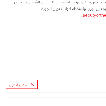
IE ليس بمجرد تجديد لمتصفح الويب السابق IE8 وانما فهو اعادة بناء من مايكروسوفت لمتصفحها الشعبى والشهير, وقد يفتخر
عايير الويب واستخدام ادوات تعجيل الاجهزة.
.
Beautyofth
تسجيل الدخول