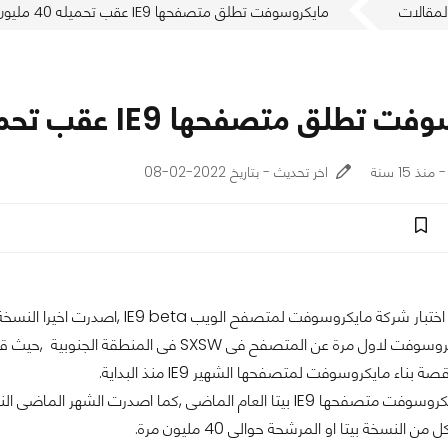
لمقالات
مايكروسوفت تطلق متصفحها IE9 عقب تحميله 40 مليون مرة
لق متصفحها IE9 عقب تحميله 40 مليون مرة
اخر تحديث - بتاريخ 2022-02-08
سوفت لمتصفح الويب IE9 beta ,اصدرت اخيرا النسخة النهائية من المتصفح الى الجماهير.
وقد اعلنت مايكروسوفت لاول مرة عن المتصفح فى XSW
بناء مايكروسوفت لمتصفحها الشهير IE9 منذ البداية.
فقد اطلقت مايكروسوفت متصفحها IE9 بيتا العام الماضى ,كما اصدرت
النسخة بيتا او المرشحة حوالى 40 مليون مرة.