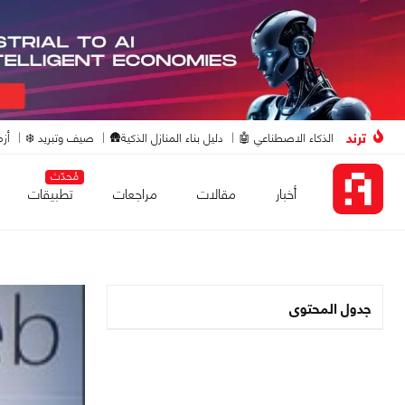
ترند
الذكاء الاصطناعي 🤖
دليل بناء المنازل الذكية🛖
صيف وتبريد ❄️
أزم
مُحدّث
أخبار
مقالات
مراجعات
تطبيقات
جدول المحتوى