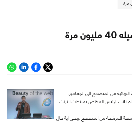
S فى المنطقة الجنوبية ,حيث قام نائب الرئيس المختص بمنتجات انترنت
 الشهر الماضى النسخة المرشحة من المتصفح ,وعلى اية حال