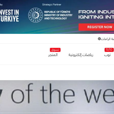
ة الرامات🔴
5/10
تسوق
توب
رياضات إلكترونية
المتجر