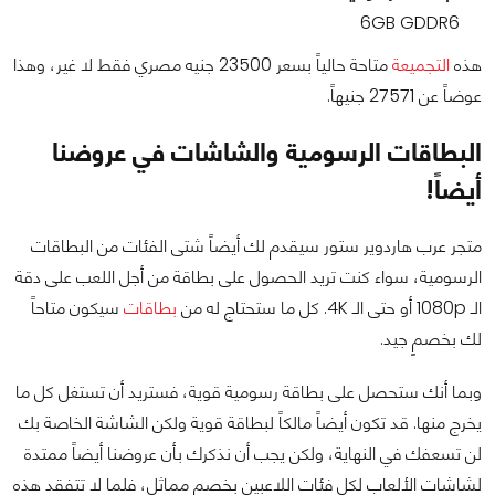
6GB GDDR6
هذه
التجميعة
متاحة حالياً بسعر 23500 جنيه مصري فقط لا غير، وهذا
عوضاً عن 27571 جنيهاً.
البطاقات الرسومية والشاشات في عروضنا
أيضاً!
متجر عرب هاردوير ستور سيقدم لك أيضاً شتى الفئات من البطاقات
الرسومية، سواء كنت تريد الحصول على بطاقة من أجل اللعب على دقة
الـ 1080p أو حتى الـ 4K. كل ما ستحتاج له من
بطاقات
سيكون متاحاً
لك بخصمٍ جيد.
وبما أنك ستحصل على بطاقة رسومية قوية، فستريد أن تستغل كل ما
يخرج منها. قد تكون أيضاً مالكاً لبطاقة قوية ولكن الشاشة الخاصة بك
لن تسعفك في النهاية، ولكن يجب أن نذكرك بأن عروضنا أيضاً ممتدة
لشاشات الألعاب لكل فئات اللاعبين بخصمٍ مماثل، فلما لا تتفقد هذه