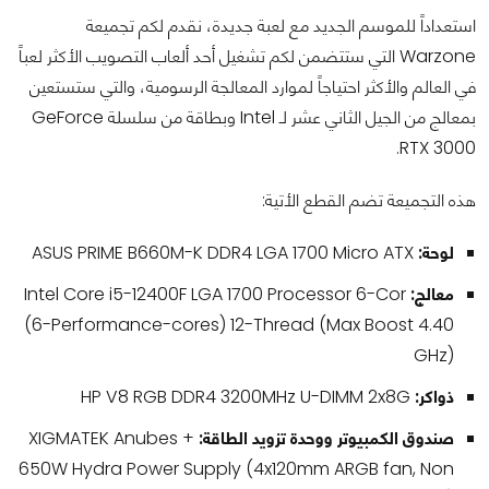
استعداداً للموسم الجديد مع لعبة جديدة، نقدم لكم تجميعة
Warzone التي ستتضمن لكم تشغيل أحد ألعاب التصويب الأكثر لعباً
في العالم والأكثر احتياجاً لموارد المعالجة الرسومية، والتي ستستعين
بمعالج من الجيل الثاني عشر لـ Intel وبطاقة من سلسلة GeForce
RTX 3000.
هذه التجميعة تضم القطع الأتية:
لوحة:
SUS PRIME B660M-K DDR4 LGA 1700 Micro ATX
A
معالج:
Intel Core i5-12400F LGA 1700 Processor 6-Cor
(6-Performance-cores) 12-Thread (Max Boost 4.40
GHz)
ذواكر:
HP V8 RGB DDR4 3200MHz U-DIMM 2x8G
صندوق الكمبيوتر ووحدة تزويد الطاقة:
XIGMATEK Anubes +
650W Hydra Power Supply (4x120mm ARGB fan, Non