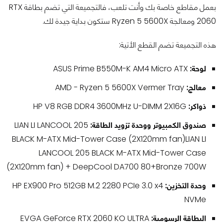
بعمل مقاطع خاصة بك وأنت تلعب، فالتجميعة التي تضم بطاقة RTX
2060 ومعالجة Ryzen 5 5600X ستكون بداية جيدة لك.
هذه التجميعة تضم القطع الأتية:
لوحة:
ASUS Prime B550M-K AM4 Micro ATX
معالج:
AMD - Ryzen 5 5600X Vermer Tray
ذواكر:
HP V8 RGB DDR4 3600MHz U-DIMM 2X16G
صندوق الكمبيوتر ووحدة تزويد الطاقة:
LIAN LI LANCOOL 205
BLACK M-ATX Mid-Tower Case (2X120mm fan)LIAN LI
LANCOOL 205 BLACK M-ATX Mid-Tower Case
(2X120mm fan) + DeepCool DA700 80+Bronze 700W
وحدة التخزين:
HP EX900 Pro 512GB M.2 2280 PCIe 3.0 x4
NVMe
البطاقة الرسومية:
EVGA GeForce RTX 2060 KO ULTRA