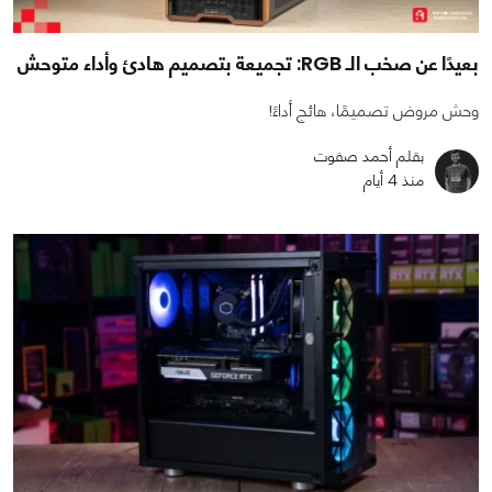
بعيدًا عن صخب الـ RGB: تجميعة بتصميم هادئ وأداء متوحش
وحش مروض تصميمًا، هائج أداءً!
بقلم أحمد صفوت
منذ 4 أيام