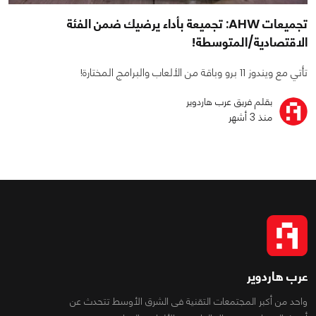
تجميعات AHW: تجميعة بأداء يرضيك ضمن الفئة
الاقتصادية/المتوسطة!
تأتي مع ويندوز 11 برو وباقة من الألعاب والبرامج المختارة!
بقلم فريق عرب هاردوير
منذ 3 أشهر
عرب هاردوير
واحد من أكبر المجتمعات التقنية فى الشرق الأوسط تتحدث عن