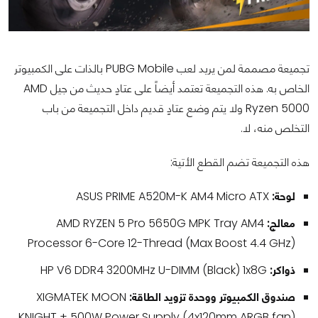
تجميعة مصممة لمن يريد لعب PUBG Mobile بالذات على الكمبيوتر
الخاص به. هذه التجميعة تعتمد أيضاً على عتادٍ حديث من جيل AMD
Ryzen 5000 ولا يتم وضع عتادٍ قديم داخل التجميعة من باب
التخلص منه، لا.
هذه التجميعة تضم القطع الأتية:
لوحة:
ASUS PRIME A520M-K AM4 Micro ATX
معالج:
AMD RYZEN 5 Pro 5650G MPK Tray AM4
Processor 6-Core 12-Thread (Max Boost 4.4 GHz)
ذواكر:
HP V6 DDR4 3200MHz U-DIMM (Black) 1x8G
صندوق الكمبيوتر ووحدة تزويد الطاقة:
XIGMATEK MOON
KNIGHT + 500W Power Supply (4x120mm ARGB fan)