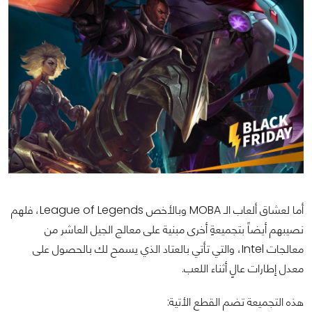
أما لعشاق ألعاب الـ MOBA وبالأخص League of Legends، فلهم
نصيبهم أيضاً بتجميعةٍ أخرى مبنية على معالج الجيل العاشر من
معالجات Intel، والتي تأتي بالعتاد الذي يسمح لك بالحصول على
معدل إطارات عالٍ أثناء اللعب.
هذه التجميعة تضم القطع الأتية: