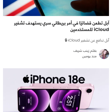
آبل تطعن قضائيًا في أمر بريطاني سري يستهدف تشفير
iCloud للمستخدمين
آبل تدافع عن تشفير iCloud 🔒
بقلم زينب شريف
منذ يومين