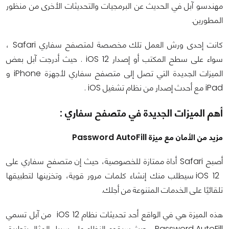
مهندسو آبل في الحديث عن البرمجيات والتحديثات الأخرى من منظور
المطورين.
كانت إحدى ورش العمل تلك مخصصة لمتصفح سفاري Safari ،
سواء على سطح المكتب أو إصدار iOS 12 . حيث أدرجت آبل بعض
الميزات الجديدة التي تصل إلى متصفح سفاري لأجهزة iPhone و
iPad مع أحدث إصدار من نظام تشغيل iOS .
أهم الميزات الجديدة في متصفح سفاري :
مزيد من الأمان مع ميزة Password AutoFill
أصبح Safari أداة ممتازة للخصوصية، حيث إن متصفح سفاري على
iOS 12 سيطلب منك إنشاء كلمات مرور قوية، وتخزينها لتطبيقها
تلقائيًا على الخدمات المتنوعة من أجلك.
هذه الميزة هي في الواقع أحد تحديثات نظام iOS 12 من آبل تسمي
Password AutoFill ، حيث سيقوم النظام على سبيل المثال بتطبيق