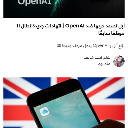
آبل تصعد حربها ضد OpenAI | اتهامات جديدة تطال 11
موظفًا سابقًا
نزاع آبل و OpenAI يدخل مرحلة جديدة ⚖️
بقلم زينب شريف
منذ يوم