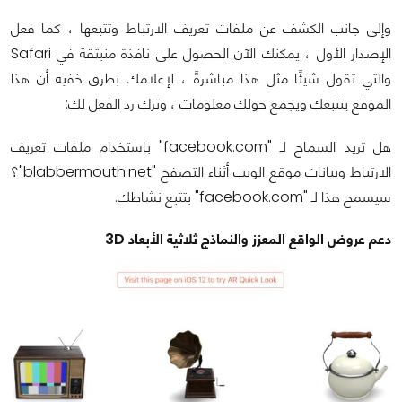
وإلى جانب الكشف عن ملفات تعريف الارتباط وتتبعها ، كما فعل
الإصدار الأول ، يمكنك الآن الحصول على نافذة منبثقة في Safari
والتي تقول شيئًا مثل هذا مباشرةً ، لإعلامك بطرق خفية أن هذا
الموقع يتتبعك ويجمع حولك معلومات ، وترك رد الفعل لك:
هل تريد السماح لـ "facebook.com" باستخدام ملفات تعريف
الارتباط وبيانات موقع الويب أثناء التصفح "blabbermouth.net"؟
سيسمح هذا لـ "facebook.com" بتتبع نشاطك.
دعم عروض الواقع المعزز والنماذج ثلاثية الأبعاد 3D