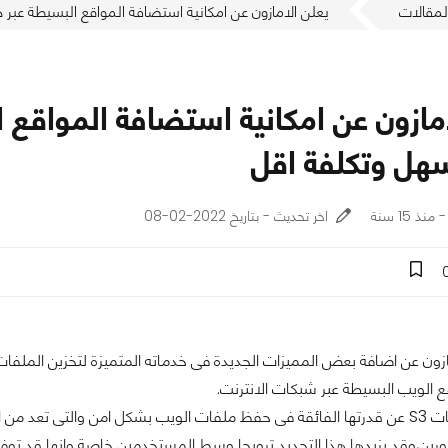
لمقالات
يعلن الامازون عن امكانية استضافة المواقع البسيطة عبر خدماته للتخزين S3 ب
هل وتكلفة اقل
اخر تحديث - بتاريخ 2022-02-08
 الويب البسيطة عبر شبكات الانترنت.
فقد تعرف خدمات S3 عن قدرتها الفائقة فى حفظ ملفات الويب بشكل امن والتى تع
رين,وقد يزيدها هذا التجديد ترويجا وسط المستخدمين خاصة وانها قد تو