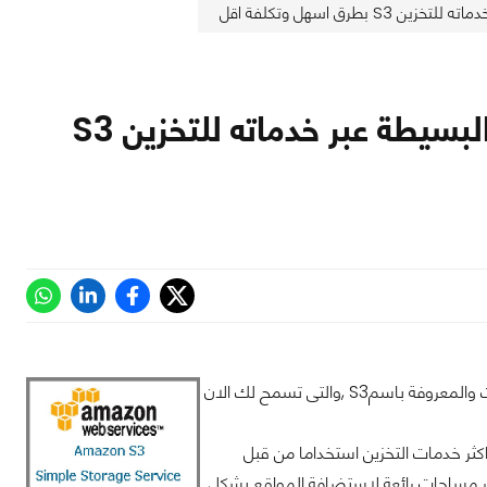
طرق اسهل وتكلفة اقل
يعلن الامازون عن امكانية استضافة المواقع البسيطة عبر خدماته للتخزين S3
اعلن موقع الامازون عن اضافة بعض المميزات الجديدة فى خدماته المتميزة لتخزين الملفات والمعروفة باسمS3 ,والتى تسمح لك الان
د من اكثر خدمات التخزين استخداما من قبل
فر مساحات رائعة لاستضافة المواقع بشكل