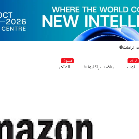
ة الرامات🔴
5/10
تسوق
توب
رياضات إلكترونية
المتجر