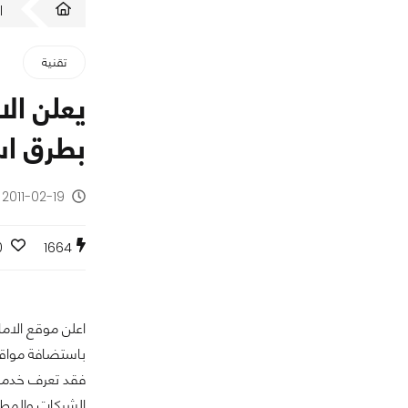
ا
تقنية
بطرق اس
2011-02-19 - منذ 15 سنة
0
1664
باستضافة مواقع
الشركات والمطو