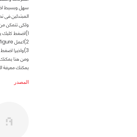
سهل وبسيط اضاف
المبتدئين فى تط
ولكى تتمكن من الاستمتا
1)اضغط كليك يمين على S3 bucket وافتح قائمة الخواص.
2)اعمل configure للجذور والاخطاء الموجودة فى المستندات فى قائمة موقع الويب.
3)واخيرا اضغط على حفظ.
ومن هنا يمكنك 
يمكنك معرفة ال
المصدر