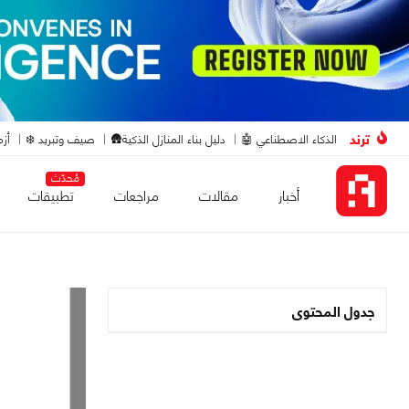
ترند
الذكاء الاصطناعي 🤖
دليل بناء المنازل الذكية🛖
صيف وتبريد ❄️
أزم
مُحدّث
أخبار
مقالات
مراجعات
تطبيقات
جدول المحتوى