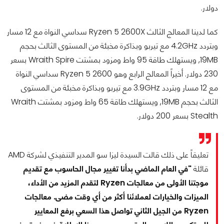
دولار.
كما لدينا المعالج الثالث Ryzen 5 2600X سداسي النواة مع 12 مسار
وبتردد 4.2GHz مع تيربو وبذاكرة مخبئة من المستوى الثالث بحجم
19MB, ويستهلك طاقة 95 واط ومزود بمشتت Wraith Spire بسعر
230 دولار. أخيراً المعالج الرابع وهو Ryzen 5 2600 سداسي النواة
مع 12 مسار وبتردد 3.9GHz مع تيربو وبذاكرة مخبئة من المستوى
الثالث بحجم 19MB, ويستهلك طاقة 65 واط ومزود بمشتت Wraith
Stealth بسعر 200 دولار.
تعليقاً على ذلك قالت السيدة ليزا سو المدير التنفيذي لشركة AMD
قائلة
"في العام الماضي بدأنا تغيير مجال الحاسوب مع تقديم
موجتنا الأولى من معالجات Ryzen لتقدم المزيد من الأداء،
الميزات والخيارات لعملائنا أكثر من أي وقت مضى. معالجات
Ryzen من الجيل الثاني تواصل هذا السعي برفع المعايير