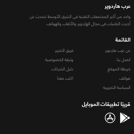
عرب هاردوير
واحد من أكبر المجتمعات التقنية فى الشرق الأوسط تتحدث عن
أحدث التقنيات فى مجال الهاردوير والألعاب والهواتف
القائمة
عن عرب هاردوير
فريق التحرير
اتصل بنا
وثيقة الخصوصية
خريطة الموقع
دليل الشركات
هواتف
اكتب معنا
السياسة التحريرية
قريبًا تطبيقات الموبايل