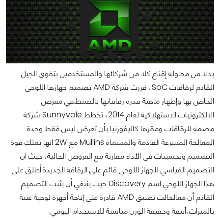
بدلا من محاولة إقناع كلا من شركائها والمستخدمين بتفوق الجيل
القادم لرقاقات SoC، قررت شركة AMD تصميم جهازها اللوحي
الخاص بها وإظهار ماهية قدرة رقاقاتها بالضبط.في معرض
الالكترونيات الاستهلاكية لعام 2014، تخطط Sunnyvale شركة
مصمة للرقاقات ومقرها كاليفورنيا بأن تعرض ليس فقط وحدة
المعالجة المسرعة القادمة والمسماة Mullins مع 2W انها تملك قوة
التصميم وتحسينات في الأداء مقارنة مع العروض الحالية، حيث ان
التصميم القياسي للجهاز اللوحي قائم على الرقاقة الجديدة.أطلق على
هذا الجهاز اللوحي اسم Discovery حيث ينبغي أن يثبت التصميم
القادم أن معالجالت تطبيق AMD قادرة على إتاحة أجهزة لوحية غنية
بالميزات،أنيقة وخفيفة الوزن مناسبة للاستخدام اليومي.