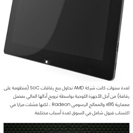
لعدة سنوات كانت شركة AMD تحاول بيع رقاقات SoC (منظومة على
رقاقة) من أجل الأجهزة اللوحية بواسطة ترويج أدائها العالي بفضل
معمارية x86 والمعالج الرسومي Radeon ، لكنها فشلت مرارا في
اكتساب قبول شامل في السوق لعدة أسباب مختلفة.