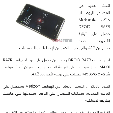
اكدت العديد من
المصادر اليوم ان
هاتف Motorola
DROID RAZR
حصل على ترقية
الأندرويد الجديد
جيلي بين 4.1.2 والتي تأتي بالكثير من الإضافات و التحسينات.
ليس هاتف DROID RAZR وحده من حصل على ترقية فهاتف RAZR
MAXX حصل هو الاخر على الترقية الجديدة وبهذا يعتبر ان أحدث هواتف
شركة Motorola حصلت على ترقية الأندرويد 4.1.2.
الجدير بالذكر ان النسخة الدولية من الهواتف Verizon ستحصل على
الترقية الجديدة، ويمكنك الحصول على الترقية وتحديثها علي هاتفك
بطريقة لاسلكية.
الترقية الجديدة ستحسن من عمر البطارية، كما انها ستضيف الكثير من