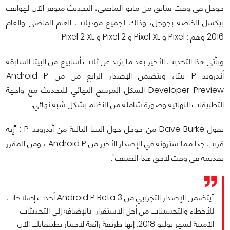
جوجل في وقت سابق من مايو الماضي، التحديث متوفر الآن لهواتف
بيكسل الخاصة بجوجل، وذلك لجميع موديلات العام الماضي والعام
2016 وهم : Pixel و Pixel XL و Pixel 2 و Pixel 2 XL.
ويأتي هذا التحديث الأخير بعد ما يزيد عن ثلاث أسابيع من البيتا السابقة
أندرويد P بيتا، ويتضمن الإصدار الرابع من من Android P
Developer Preview الشكل المرشح النهائي للتحديث مع واجهة
التطبيقات النهائية وصورة شاملة من النظام بشكل شبه نهائي.
يقول Dave Burke من جوجل حول البيتا الثالثة من أندرويد P : "إنه
قريب جدًا مما سترونه في الإصدار الأخير من Android P ، ومن المقرر
تقديمه في وقت لاحق هذا الصيف".
"يتضمن الإصدار التجريبي من Android P Beta 3 أحدث إصلاحات
للأخطاء والتحسينات من أجل الاستقرار بالإضافة إلى التحديثات
الأمنية لشهر يوليو 2018. إنها طريقة رائعة لاختبار تطبيقاتك الآن