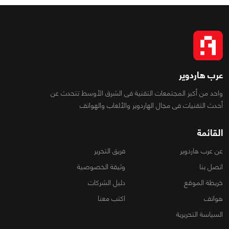
عرب هاردوير
واحد من أكبر المجتمعات التقنية فى الشرق الأوسط تتحدث عن
أحدث التقنيات فى مجال الهاردوير والألعاب والهواتف
القائمة
عن عرب هاردوير
فريق التحرير
اتصل بنا
وثيقة الخصوصية
خريطة الموقع
دليل الشركات
هواتف
اكتب معنا
السياسة التحريرية