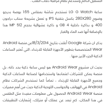
التشغيل الدائم وستدعم نظام مراقبة دقات القلب .
ساعة LG G Watch تستخدم شاشة بمقاس 1.65 بوصة بدرجو
وضوح 280X280 بكسل بتقنية IPS و تعمل بشريحة سناب دراجون
400 و بذاكرة داخلية 4 GB و ذاكرة عشوائية بحجم 512 MP هذا
بالإضافة أنها ضد الماء والغبار
يذكر ان شركة Google أعلنت بتاريخ 18/3/2014عن منصة Android
Wear المتخصصة بتطوير الأجهزة القابلة للارتداء، التي تُعتبر الساعات
الذكية الجزء الأبرز منها .
بحيث ان مشروع Android Wear هو ليس ساعة ذكية بحد ذاته، بل
منصة يمكن للشركات اعتمادها واستخدامها لصناعة الساعات الذكية
وجميع الأجهزة القابلة للإرتداء ، تماماُ كما تستخدم الشركات نظام
Android في الهواتف والحواسب اللوحية الذكية حيث من أهم مميزات
منصة Android Wear الحصول على معلومات مفيدة مثل الطقس
في هذا المكان، كم تبعد عن عملك أو منزلك، إشعارات التطبيقات