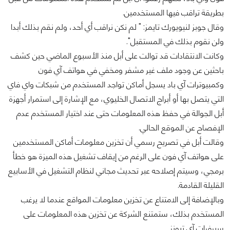
بطريقة تراقب فيها المستخدمين.
وقال جوبز لنيويورك تايمز: " لم نكن نراقب أي أحد، ولم نقم بذلك أبدا
ولن نقوم بذلك في المستقبل".
وكانت الانتقادات قد توالت على أبل منذ الأسبوع الماضي حين كشف
باحثين عن وجود ملف غير مشفر ومخفي في هواتف آي فون
وكمبيوترات آي باد يسجل أماكن تواجد المستخدم من شبكات واي فاي
التي يتصل بها أو أبراج الاتصال الخليوي، مع الإشارة إلى استمرار أجهزة
أبل الجوالة في حفظ هذه المعلومات حتى عند اختيار المستخدم عدم
الإفصاح عن الموقع الحالي.
وقالت أبل في تصريح رسمي أن تخزين معلومات أماكن المستخدمين
على هواتف آي فون على الرغم من إيقاف تشغيل هذه الميزة هو خطأ
برمجي، وسيتم إصلاحه عبر تحديث مجاني لنظام التشغيل في الأسابيع
القليلة القادمة.
وبالإضافة إلى الامتناع عن تخزين معلومات المواقع عندما لا يرغب
المستخدم بذلك، ستمتنع الشركة عن تخزين هذه المعلومات على
سيرفرات آي تيونز.