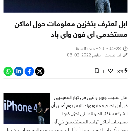
ابل تعترف بتخزين معلومات حول اماكن
مستخدمى اى فون واى باد
2011-04-28 - منذ 15 سنة
اخر تحديث - بتاريخ 2022-02-08
0
871
قال ستيف جوبز واثنين من كبار التنفيذيين
في أبل لصحيفة نيويورك تايمز يوم أمس أن
الشركة ستغيّر الطريقة التي تخزن فيها
معلومات أماكن تواجد المستخدمين في آي
فون وآي باد، لكنهم زعموا أن أبل لم تستخدم هذه المعلومات من قبل