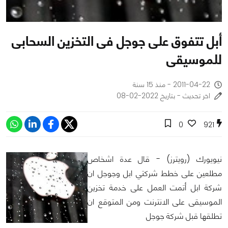
أبل تتفوق على جوجل فى التخزين السحابى
للموسيقى
2011-04-22 - منذ 15 سنة
اخر تحديث - بتاريخ 2022-02-08
0
921
نيويورك (رويترز) - قال عدة اشخاص
مطلعين على خطط شركتي ابل وجوجل ان
شركة ابل أتمت العمل على خدمة تخزين
الموسيقى على الانترنت ومن المتوقع ان
تطلقها قبل شركة جوجل