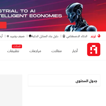
ترند
الذكاء الاصطناعي 🤖
دليل بناء المنازل الذكية🛖
صيف وتبريد ❄️
أزم
مُحدّث
أخبار
مقالات
مراجعات
تطبيقات
جدول المحتوى