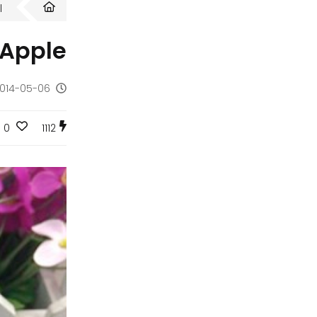
ا
Apple : أخر الصور المسربة للهاتف الذي ينتظره الملايين Phone 6
2014-05-06 - منذ 12 س
0
1112