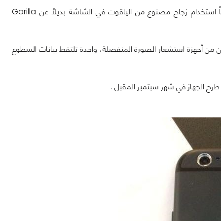
من حيث المعالج يتوقع أن يكون A8 رباعي النواه ومن الأشياء الذي قد يتميز بها أبضاً استخدام زجاج مصنوع من الياقوت في الشاشة بديلاً عن Gorilla
ن من أجهزة استشعار الصورة المنفصلة، واحدة تلتقط بيانات السطوع
رح الجهاز في شهر سبتمبر المقبل .