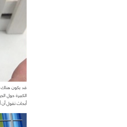
قد يكون هناك 
الكبيرة حول الج
أبحاث تقول أن أكثر من 60% من حاملي هواتف iPhone 4 وiPhone 4s سوف يقومون بشراء هاتف 6