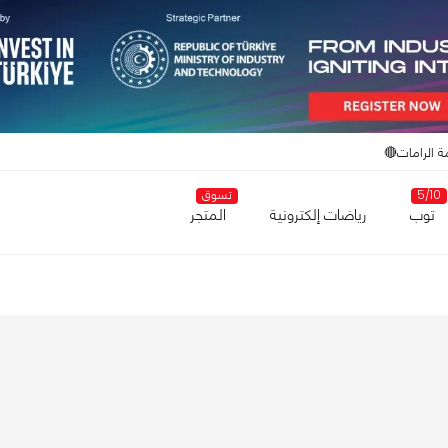
ة الرامات🔴
5/10
تسوق
توب
رياضات إلكترونية
المتجر