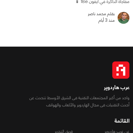
مفاجأة الذاكرة في آيفون 18e 📱
بقلم محمد ناصر
منذ 3 أيام
عرب هاردوير
واحد من أكبر المجتمعات التقنية فى الشرق الأوسط تتحدث عن
أحدث التقنيات فى مجال الهاردوير والألعاب والهواتف
القائمة
عن عرب هاردوير
فريق التحرير