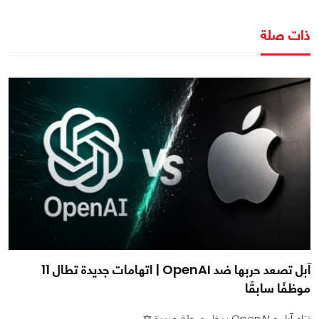
ذات صلة
آبل تصعد حربها ضد OpenAI | اتهامات جديدة تطال 11
موظفًا سابقًا
نزاع آبل و OpenAI يدخل مرحلة جديدة ⚖️