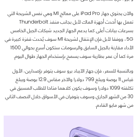
والآن يحتوي جهاز iPad Pro على معالج M1 وهي نفس الشريحة التي
تعمل بها أحدث أجهزة الماك لأبل بجانب منفذ Thunderbolt
بسرعات بيانات أعلى كما يدعم الجهاز الجديد شيكات الجيل الخامس
5G، ووفقا لأبل فإن الإنتقال لشريحة M1 سوف يُحدث قفزة كبيرة في
الأداء مقارنة بالجيل السابق والرسومات ستكون أسرع بحوالي 1500
مرة كما أن عمر بطارية سوف يسمح بإستخدام الجهاز طوال اليوم.
وبالنسبة للسعر، فإن جهاز الآيباد برو سوف يتوفر بإصدارين، الأول
قياس 11 بوصة ويبلغ 799 دولارا والآخر مقاس 12.9 بوصة ويبلغ
تكلفته 1099 دولارا وسوف يكون كلاهما متاحا للطلب المسبق في
30 من الشهر الجاري وسوف يتوفران في الأسواق خلال النصف الثاني
من شهر مايو القادم.