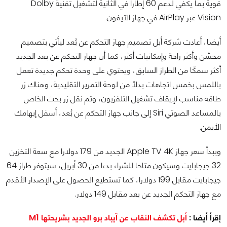
قوية بما يكفي لدعم 60 إطارا في الثانية لتشغيل تقنية Dolby
Vision عبر AirPlay في جهاز الآيفون.
أيضا، أعادت شركة أبل تصميم جهاز التحكم عن بُعد ليأتي بتصميم
محسّن وأكثر راحة وإمكانيات أكثر، كما أن جهاز التحكم عن بعد الجديد
أكثر سمكًا من الطراز السابق، ويحتوي على وحدة تحكم جديدة تعمل
باللمس بخمس اتجاهات بدلاً من لوحة التمرير التقليدية، وهناك زر
طاقة مناسب لإيقاف تشغيل التلفزيون، وتم نقل زر بحث الخاص
بالمساعد الصوتي Siri إلى جانب جهاز التحكم عن بُعد، أسفل إبهامك
الأيمن.
ويبدأ سعر جهاز Apple TV 4K الجديد من 179 دولارا مع سعة التخزين
32 جيجابايت وسيكون متاحا للشراء بدءا من 30 أبريل، سيتوفر طراز 64
جيجابايت مقابل 199 دولارا، كما تستطيع الحصول على الإصدار الأقدم
مع جهاز التحكم الجديد عن بعد مقابل 149 دولار.
إقرأ أيضا :
أبل تكشف النقاب عن آيباد برو الجديد بشريحتها M1