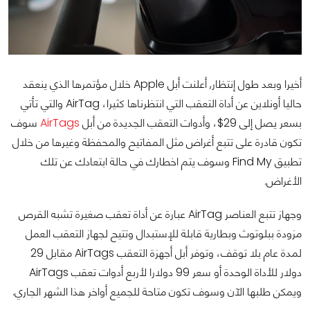
أخيرا وبعد طول إنتظار, أعلنت أبل Apple خلال مؤتمرها الذي ينعقد
حاليا أونلاين عن أداة التعقب التي انتظرناها كثيرا، AirTag والتي تأتي
بسعر يصل إلى 29$، وأدوات التعقب الجديدة من أبل
AirTags
سوف
تكون قادرة على تتبع أغراض مثل المفاتيح والمحفظة وغيرها من خلال
تطبيق Find My وسوف يتم اخطارك في حالة ابتعادك عن تلك
الأغراض.
وجهاز تتبع العناصر AirTag عبارة عن أداة تعقب صغيرة تشبه القرص
مزودة ببلوتوث وبطارية قابلة للإستبدال وتتيح لجهاز التعقب العمل
لمدة عام بلا توقف، وتوفر أبل أجهزة التعقب AirTags مقابل 29
دولار للأداة الوحدة أو سعر 99 دولارا لأربع أدوات تعقب AirTags
ويمكن طلبها الآن وسوف تكون متاحة للجميع أواخر هذا الشهر الجاري.