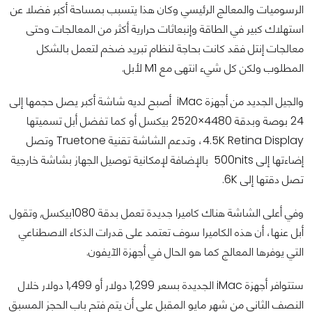
الرسوميات والمعالج الرئيسي وكان هذا يتسبب بمساحة أكبر فضلا عن
استهلاك كبير في الطاقة وإنبعاثات حرارية أكثر من المعالجات وحتى
معالجات إنتل فقد كانت بحاجة لنظام تبريد ضخم لتعمل بالشكل
المطلوب ولكن كل شيء انتهى مع M1 لأبل.
والجيل الجديد من أجهزة iMac أصبح لديه شاشة أكبر يصل حجمها إلى
24 بوصة وبدقة 4480×2520 بيكسل أو كما تفضل أبل تسميتها
4.5K Retina Display، وتدعم الشاشة تقنية Truetone وتصل
إضاءتها إلى 500nits بالإضافة لإمكانية توصيل الجهاز بشاشة خارجية
تصل دقتها إلى 6K.
وفي أعلى الشاشة هناك كاميرا جديدة تعمل بدقة 1080بيكسل, وتقول
أبل عنها، أن هذه الكاميرا سوف تعتمد على قدرات الذكاء الاصطناعي
التي يوفرها المعالج كما هو الحال في أجهزة الآيفون.
ستتوافر أجهزة iMac الجديدة بسعر 1,299 دولار أو 1,499 دولار خلال
النصف الثاني من شهر مايو المقبل على أن يتم فتح باب الحجز المسبق