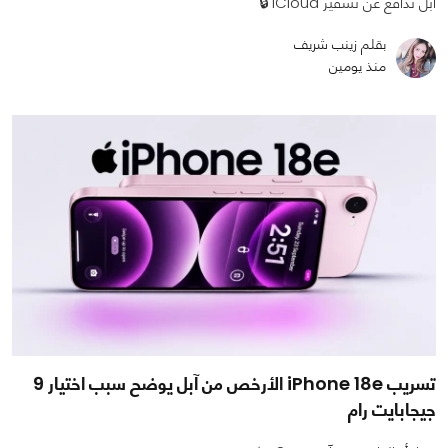
آبل تدافع عن تشفير iCloud 🔒
بقلم زينب شريف
منذ يومين
تسريب iPhone 18e الأرخص من آبل يوضح سبب اختيار 9
جيجابايت رام