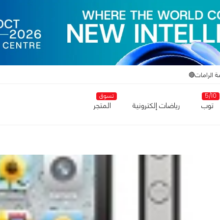
ة الرامات🔴
5/10
تسوق
توب
رياضات إلكترونية
المتجر