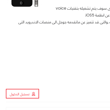
والى جانب ذلك اضافت المصادر والشائعات ايضا الى ان أبل سوف تضيف Nuance والذى سوف يتم تشغيله بتقنيات voice
لفة ومتميزة فى الصوت ,والتى قد تتميز عن ماتقدمه جوجل الى منصات الاندرويد التى
تسجيل الدخول