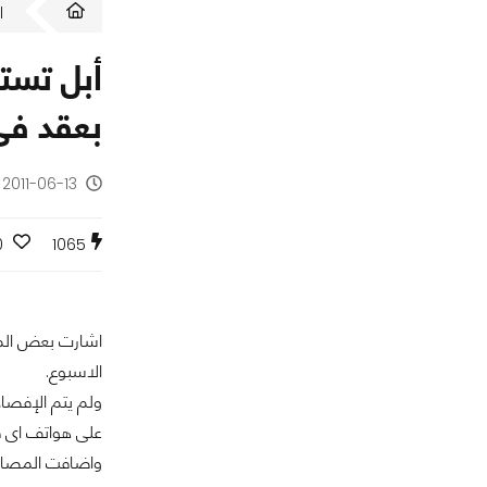
ا
أبل تست
بعقد فى 
2011-06-13 - منذ 15 سنة
0
1065
اشارت بعض المص
الاسبوع.
ولم يتم الإفصاح
على هواتف اى ف
واضافت المصادر 