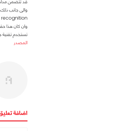
قد تتضمن مداخل Thunderbolt 
recognition عبر منصاتها الجديدة iOS5 ,بينما لم تشير ابل عن ذلك اثناء اعلانها الرسمى عن انظمة iOS5.
تستخدم تقنية 
المصدر
اضافة تعليق