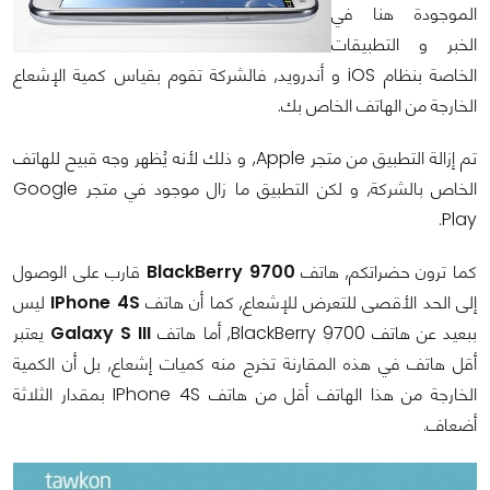
الموجودة هنا في
الخبر و التطبيقات
الخاصة بنظام iOS و أندرويد, فالشركة تقوم بقياس كمية الإشعاع
الخارجة من الهاتف الخاص بك.
تم إزالة التطبيق من متجر Apple, و ذلك لأنه يُظهر وجه قبيح للهاتف
الخاص بالشركة, و لكن التطبيق ما زال موجود في متجر Google
Play.
كما ترون حضراتكم, هاتف
BlackBerry 9700
قارب على الوصول
إلى الحد الأقصى للتعرض للإشعاع, كما أن هاتف
IPhone 4S
ليس
ببعيد عن هاتف BlackBerry 9700, أما هاتف
Galaxy S III
يعتبر
أقل هاتف في هذه المقارنة تخرج منه كميات إشعاع, بل أن الكمية
الخارجة من هذا الهاتف أقل من هاتف IPhone 4S بمقدار الثلاثة
أضعاف.